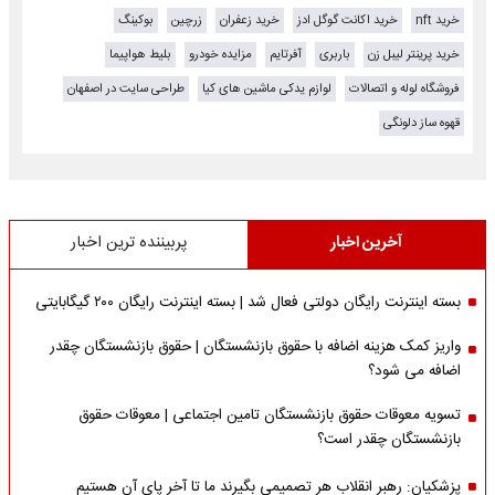
خرید nft
خرید اکانت گوگل ادز
خرید زعفران
زرچین
بوکینگ
خرید پرینتر لیبل زن
باربری
آفرتایم
مزایده خودرو
بلیط هواپیما
فروشگاه لوله و اتصالات
لوازم یدکی ماشین های کیا
طراحی سایت در اصفهان
قهوه ساز دلونگی
آخرین اخبار
پربیننده ترین اخبار
بسته اینترنت رایگان دولتی فعال شد | بسته اینترنت رایگان ۲۰۰ گیگابایتی
واریز کمک هزینه اضافه با حقوق بازنشستگان | حقوق بازنشستگان چقدر
اضافه می شود؟
تسویه معوقات حقوق بازنشستگان تامین اجتماعی | معوقات حقوق
بازنشستگان چقدر است؟
پزشکیان: رهبر انقلاب هر تصمیمی بگیرند ما تا آخر پای آن هستیم