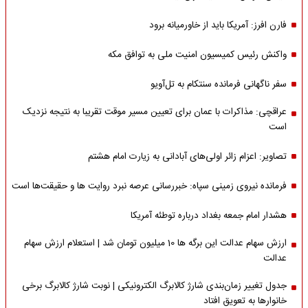
فارن افرز: آمریکا باید از خاورمیانه برود
واکنش رئیس کمیسیون امنیت ملی به توافق مکه
سفر ناگهانی فرمانده سنتکام به تل‌آویو
عراقچی: مذاکرات با عمان برای تعیین مسیر موقت تقریبا به نتیجه نزدیک
است
تصاویر: اعزام زائر اولی‌های آبادانی به زیارت امام هشتم
فرمانده نیروی زمینی سپاه: خبررسانی عرصه نبرد روایت ها و حقیقت‌ها است
هشدار امام جمعه بغداد درباره توطئه آمریکا
ارزش سهام عدالت این برگه ها 10 میلیون تومان شد | استعلام ارزش سهام
عدالت
جدول تغییر زمان‌بندی شارژ کالابرگ الکترونیکی | نوبت شارژ کالابرگ برخی
خانوارها به تعویق افتاد