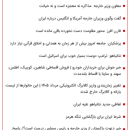
معاون وزیر خارجه: مذاکره نه معجزه است و نه خیانت
گفت وگوی وزیران خارجه آمریکا و انگلیس درباره ایران
فارن افرز: محور مقاومت دست نخورده باقی مانده است
پزشکیان: جامعه امروز بیش از هر زمان به همدلی و اخلاق قرآنی نیاز دارد
نتانیاهو: ترامپ دوست بسیار خوب برای اسرائیل است
خبر خوش برای خریداران خودرو | فروش اقساطی شاهین، کوییک، اطلس،
سهند و ساینا با اقساط بلندمدت
تغییر زمان‌بندی واریز کالابرگ الکترونیکی مرداد ۱۴۰۵ | این خانوارها از لیست
یارانه و کالابرگ خارج شدند
لفاظی جدید نتانیاهو علیه ایران
شرط ایران برای بازگشایی تنگه هرمز
خبر دعوت پاکستان از وزیر خارجه و رئیس مجلس درست است؟/ پاسخ