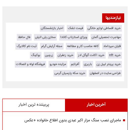
نیازمندیها
خرید اقساطی لوازم خانگی
قیمت تشک
اخبار بازنشستگان
مهاجرت تحصیلی آلمان
ویزای استارتاپ کانادا
مخازن پلی اتیلن
فال حافظ
قلیان میرداماد
کافه مناسب کار و مطالعه
مجله آرایش گرام
ثبت نام کالابرگ
خرید nft
خرید اکانت گوگل ادز
خرید زعفران
زرچین
بوکینگ
خرید پرینتر لیبل زن
باربری
آفرتایم
مزایده خودرو
فروشگاه لوله و اتصالات
طراحی سایت در اصفهان
خرید سکه پارسیان گرمی
آخرین اخبار
پربیننده ترین اخبار
ماجرای نصب سنگ مزار اکبر عبدی بدون اطلاع خانواده +عکس