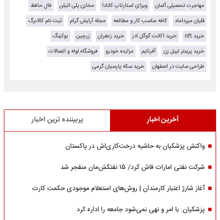
مهاجرت تحصیلی آلمان
ویزای استارتاپ کانادا
مخازن پلی اتیلن
فال حافظ
قلیان میرداماد
کافه مناسب کار و مطالعه
مجله آرایش گرام
ثبت نام کالابرگ
خرید nft
خرید اکانت گوگل ادز
خرید زعفران
زرچین
بوکینگ
خرید پرینتر لیبل زن
آفرتایم
مزایده خودرو
فروشگاه لوله و اتصالات
طراحی سایت در اصفهان
خرید سکه پارسیان گرمی
آخرین اخبار
پربیننده ترین اخبار
واکنش پزشکیان به حاشیه درخت‌کاری‌اش در پاکستان
شرکت نفتی امارات فاش کرد/ ۱۵ نفتکش‌مان منفجر شد
آغاز شارژ اعتبار کارمندان | روش‌های استعلام موجودی حکمت کارت
پزشکیان: با امر و نهی نمی‌شود جامعه را اداره کرد