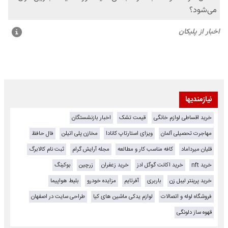
نیازمندیها
خرید اقساطی لوازم خانگی
قیمت تشک
اخبار بازنشستگان
مهاجرت تحصیلی آلمان
ویزای استارتاپ کانادا
مخازن پلی اتیلن
فال حافظ
قلیان میرداماد
کافه مناسب کار و مطالعه
مجله آرایش گرام
ثبت نام کالابرگ
خرید nft
خرید اکانت گوگل ادز
خرید زعفران
زرچین
بوکینگ
خرید پرینتر لیبل زن
باربری
آفرتایم
مزایده خودرو
بلیط هواپیما
فروشگاه لوله و اتصالات
لوازم یدکی ماشین های کیا
طراحی سایت در اصفهان
قهوه ساز دلونگی