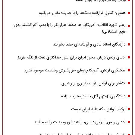
وزش باد در تهران تا پایان هفته
همتی: کنترل ترازنامه بانک‌ها را با جدیت دنبال می‌کنیم
رهبر شهید انقلاب: آمریکایی‌ها صدها هزار نفر را با بمب اتم کشتند بدون
هیچ استدلالی!
دارندگان اسناد عادی و قولنامه‌ای حتما بخوانند
ادعای ونس درباره مجوز ایران برای عبور حداکثری نفت از تنگه هرمز
سخنگوی ارتش: آمریکا چاره‌ای جز پذیرش وضعیت موجود ندارد
انتشار برای اولین بار؛ تصاویری از رهبری
دستگیری 4متهم قتل حمیدرضا رجب‌زاده
ترکیه: توافق مکه علیه ایران نیست
ادعای ونس: ایرانی‌ها می‌خواهند این وضعیت را تمام کنند