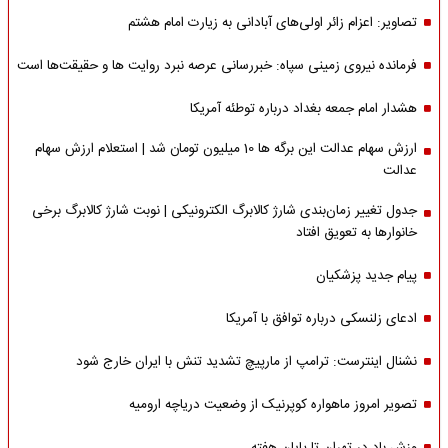
تصاویر: اعزام زائر اولی‌های آبادانی به زیارت امام هشتم
فرمانده نیروی زمینی سپاه: خبررسانی عرصه نبرد روایت ها و حقیقت‌ها است
هشدار امام جمعه بغداد درباره توطئه آمریکا
ارزش سهام عدالت این برگه ها 10 میلیون تومان شد | استعلام ارزش سهام
عدالت
جدول تغییر زمان‌بندی شارژ کالابرگ الکترونیکی | نوبت شارژ کالابرگ برخی
خانوارها به تعویق افتاد
پیام جدید پزشکیان
ادعای زلنسکی درباره توافق با آمریکا
نشنال اینترست: ترامپ از مارپیچ تشدید تنش با ایران خارج شود
تصویر امروز ماهواره کوپرنیک از وضعیت دریاچه ارومیه