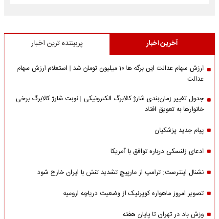
آخرین اخبار
پربیننده ترین اخبار
ارزش سهام عدالت این برگه ها 10 میلیون تومان شد | استعلام ارزش سهام
عدالت
جدول تغییر زمان‌بندی شارژ کالابرگ الکترونیکی | نوبت شارژ کالابرگ برخی
خانوارها به تعویق افتاد
پیام جدید پزشکیان
ادعای زلنسکی درباره توافق با آمریکا
نشنال اینترست: ترامپ از مارپیچ تشدید تنش با ایران خارج شود
تصویر امروز ماهواره کوپرنیک از وضعیت دریاچه ارومیه
وزش باد در تهران تا پایان هفته