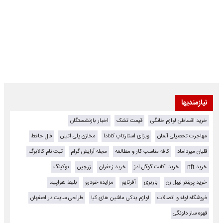
نیازمندیها
خرید اقساطی لوازم خانگی
قیمت تشک
اخبار بازنشستگان
مهاجرت تحصیلی آلمان
ویزای استارتاپ کانادا
مخازن پلی اتیلن
فال حافظ
قلیان میرداماد
کافه مناسب کار و مطالعه
مجله آرایش گرام
ثبت نام کالابرگ
خرید nft
خرید اکانت گوگل ادز
خرید زعفران
زرچین
بوکینگ
خرید پرینتر لیبل زن
باربری
آفرتایم
مزایده خودرو
بلیط هواپیما
فروشگاه لوله و اتصالات
لوازم یدکی ماشین های کیا
طراحی سایت در اصفهان
قهوه ساز دلونگی