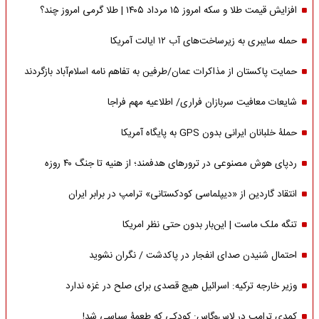
افزایش قیمت طلا و سکه امروز ۱۵ مرداد ۱۴۰۵ | طلا گرمی امروز چند؟
حمله سایبری به زیرساخت‌های آب ۱۲ ایالت آمریکا
حمایت پاکستان از مذاکرات عمان/طرفین به تفاهم نامه اسلام‌آباد بازگردند
شایعات معافیت سربازان فراری/ اطلاعیه مهم فراجا
حملۀ خلبانان ایرانی بدون GPS به پایگاه آمریکا
ردپای هوش مصنوعی در ترورهای هدفمند؛ از هنیه تا جنگ ۴۰ روزه
انتقاد گاردین از «دیپلماسی کودکستانی» ترامپ در برابر ایران
تنگه ملک ماست | این‌بار بدون حتی نظر امریکا
احتمال شنیدن صدای انفجار در پاکدشت / نگران نشوید
وزیر خارجه ترکیه: اسرائیل هیچ قصدی برای صلح در غزه ندارد
کمدی ترامپ در لاس‌وگاس: کودکی که طعمۀ سیاسی شد!