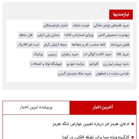
نیازمندیها
خرید اقساطی لوازم خانگی
قیمت تشک
اخبار بازنشستگان
مهاجرت تحصیلی آلمان
ویزای استارتاپ کانادا
مخازن پلی اتیلن
فال حافظ
قلیان میرداماد
کافه مناسب کار و مطالعه
مجله آرایش گرام
ثبت نام کالابرگ
خرید nft
خرید اکانت گوگل ادز
خرید زعفران
زرچین
بوکینگ
خرید پرینتر لیبل زن
آفرتایم
مزایده خودرو
فروشگاه لوله و اتصالات
طراحی سایت در اصفهان
خرید سکه پارسیان گرمی
آخرین اخبار
پربیننده ترین اخبار
ادعای هرمز لتر درباره تعیین عوارض تنگه هرمز
کارگروه ویژه سیا برای تفرقه افکنی در کوبا