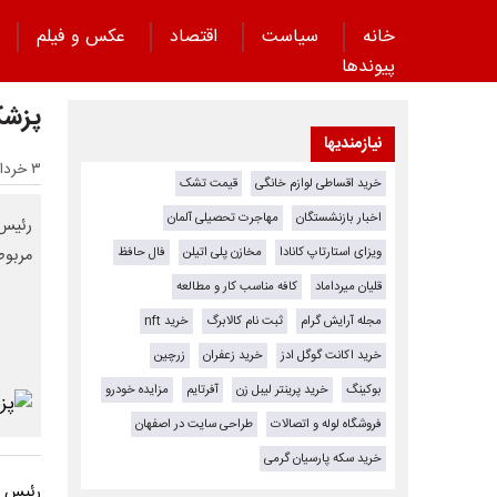
خانه
سیاست
اقتصاد
عکس و فیلم
پیوند‌ها
پزشک
نیازمندیها
۳ خرداد ۱۴۰۴ - ۱۵:۲۳
خرید اقساطی لوازم خانگی
قیمت تشک
اخبار بازنشستگان
مهاجرت تحصیلی آلمان
رئیس 
ویزای استارتاپ کانادا
مخازن پلی اتیلن
فال حافظ
مربوطه
قلیان میرداماد
کافه مناسب کار و مطالعه
مجله آرایش گرام
ثبت نام کالابرگ
خرید nft
خرید اکانت گوگل ادز
خرید زعفران
زرچین
بوکینگ
خرید پرینتر لیبل زن
آفرتایم
مزایده خودرو
فروشگاه لوله و اتصالات
طراحی سایت در اصفهان
خرید سکه پارسیان گرمی
رئیس ج