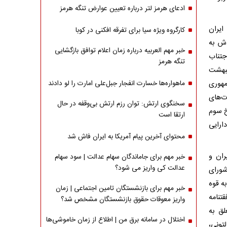
ادعای هرمز لتر درباره تعیین عوارض تنگه هرمز
اسلامی ایران
کارگروه ویژه سیا برای تفرقه افکنی در کوبا
دش به
خبر مهم العربیه درباره زمان اعلام توافق بازگشایی
جتناب
تنگه هرمز
 ۱۴۰۴ در مجلس شورای اسلامی تصویب و ۱۰ اردیبهشت
جمهوری
ماهواره‌‌ها خسارت انفجار جبل‌علی امارت را لو دادند
ات‌های
سخنگوی ارتش: توان رزم ارتش بی‌وقفه در حال
 تاریخ سوم
ارتقا است
دارایی
محتوای آخرین پیام آمریکا به ایران فاش شد
ران و
خبر مهم برای جاماندگان سهام عدالت | سود سهام
عدالت کی واریز می شود؟
چهارشنبه ۲۰ فروردین ۱۴۰۴ مجلس شورای
اجرا به قوه
خبر مهم برای بازنشستگان تامین اجتماعی | زمان
تنامه
واریز معوقات حقوق بازنشستگان مشخص شد؟
لق به
اختلال در سامانه برق من | اطلاع از زمان خاموشی‌ها
تونی،