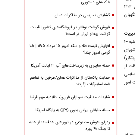
با کدهای دستوری
جمهوری لیتوانی و جمهوری استونی» را که در جلسه علنی روز یکشنبه ۲۴ فروردین ۱۴۰۴
تأیید شورای نگهبان
گشایش تحریمی در مذاکرات عمان
فروش گوشت بوفالو در فروشگاه‌های کشور | قیمت
دیریت
گوشت بوفالو ارزان تر است؟
طرح‌های صنعتی ایران) و شرکت ساتارم به داوری» را نیز که در جلسه علنی روز چهارشنبه ۲۰
افزایش قیمت طلا و سکه امروز ۱۵ مرداد ۱۴۰۵ | طلا
۱ اردیبهشت ۱۴۰۴ به تأیید شورای
گرمی امروز چند؟
وتکل)
حمله سایبری به زیرساخت‌های آب ۱۲ ایالت آمریکا
ظت از
 مجلس شورای اسلامی
حمایت پاکستان از مذاکرات عمان/طرفین به تفاهم
زارت امور
نامه اسلام‌آباد بازگردند
شایعات معافیت سربازان فراری/ اطلاعیه مهم فراجا
حملۀ خلبانان ایرانی بدون GPS به پایگاه آمریکا
ردپای هوش مصنوعی در ترورهای هدفمند؛ از هنیه
تا جنگ ۴۰ روزه