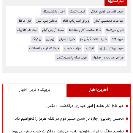
نیازمندیها
خرید اقساطی لوازم خانگی
قیمت تشک
اخبار بازنشستگان
مهاجرت تحصیلی آلمان
ویزای استارتاپ کانادا
مخازن پلی اتیلن
فال حافظ
قلیان میرداماد
کافه مناسب کار و مطالعه
مجله آرایش گرام
ثبت نام کالابرگ
خرید nft
خرید اکانت گوگل ادز
خرید زعفران
زرچین
بوکینگ
خرید پرینتر لیبل زن
آفرتایم
مزایده خودرو
فروشگاه لوله و اتصالات
طراحی سایت در اصفهان
خرید سکه پارسیان گرمی
آخرین اخبار
پربیننده ترین اخبار
خبر تلخ آخر هفته | امیر حیدری درگذشت +عکس
محسن رضایی: اجازه باز شدن مسیر دوم در تنگه هرمز را نخواهیم داد
ترامپ: جنگ با ایران به‌زودی پایان می‌یابد؛ مذاکرات خوب پیش می‌رود