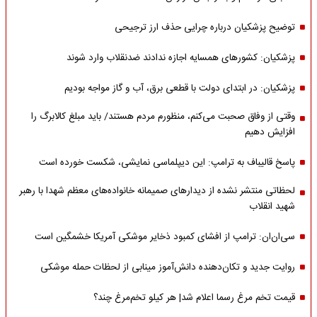
توضیح پزشکیان درباره چرایی حذف ارز ترجیحی
پزشکیان: کشورهای همسایه اجازه ندادند ضدنقلاب وارد شوند
پزشکیان: در ابتدای دولت با قطعی برق، آب و گاز مواجه بودیم
وقتی از وفاق صحبت می‌کنم، منظورم مردم هستند/ باید مبلغ کالابرگ را
افزایش دهیم
پاسخ قالیباف به ترامپ: این دیپلماسی نمایشی، شکست خورده است
لحظاتی منتشر نشده از دیدارهای صمیمانه خانواده‌های معظم شهدا با رهبر
شهید انقلاب
سی‌ان‌ان: ترامپ از افشای کمبود ذخایر موشکی آمریکا خشمگین است
روایت جدید و تکان‌دهنده دانش‌آموز مینابی از لحظات حمله موشکی
قیمت تخم مرغ رسما اعلام شد| هر کیلو تخم‌مرغ چند؟