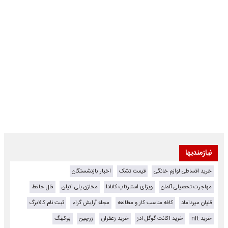
نیازمندیها
خرید اقساطی لوازم خانگی
قیمت تشک
اخبار بازنشستگان
مهاجرت تحصیلی آلمان
ویزای استارتاپ کانادا
مخازن پلی اتیلن
فال حافظ
قلیان میرداماد
کافه مناسب کار و مطالعه
مجله آرایش گرام
ثبت نام کالابرگ
خرید nft
خرید اکانت گوگل ادز
خرید زعفران
زرچین
بوکینگ