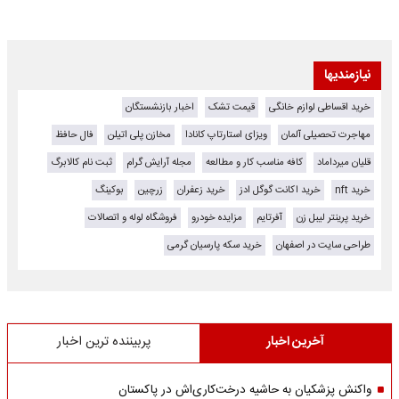
نیازمندیها
خرید اقساطی لوازم خانگی
قیمت تشک
اخبار بازنشستگان
مهاجرت تحصیلی آلمان
ویزای استارتاپ کانادا
مخازن پلی اتیلن
فال حافظ
قلیان میرداماد
کافه مناسب کار و مطالعه
مجله آرایش گرام
ثبت نام کالابرگ
خرید nft
خرید اکانت گوگل ادز
خرید زعفران
زرچین
بوکینگ
خرید پرینتر لیبل زن
آفرتایم
مزایده خودرو
فروشگاه لوله و اتصالات
طراحی سایت در اصفهان
خرید سکه پارسیان گرمی
آخرین اخبار
پربیننده ترین اخبار
واکنش پزشکیان به حاشیه درخت‌کاری‌اش در پاکستان