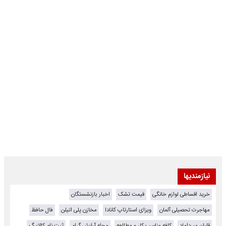
نیازمندیها
خرید اقساطی لوازم خانگی
قیمت تشک
اخبار بازنشستگان
مهاجرت تحصیلی آلمان
ویزای استارتاپ کانادا
مخازن پلی اتیلن
فال حافظ
قلیان میرداماد
کافه مناسب کار و مطالعه
مجله آرایش گرام
ثبت نام کالابرگ