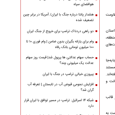
هوافضای سپاه
قاومت
هشدار پانتا درباره جنگ با ایران/ آمریکا در برابر چین
تضعیف شده
استان
دو راهی دردناک ترامپ برای خروج از جنگ ایران
نطقه،
وام برای یارانه بگیران بدون ضامن | وام فوری ۱۰ تا
ت‌های
۱۰۰ میلیون تومانی بانک رفاه
حساب سهام عدالتی ها پرپول شد| قیمت روز سهام
به‌جا
عدالت یک میلیونی چند؟
مستند
‌اند.
پیروزی خیالی ترامپ در جنگ با ایران
انت و
افزایش نجومی قبوض آب در تابستان | تعرفه آب
گران شد؟
قالب
شبکه ۱۴ اسرائیل: ترامپ در مسیر توافق با ایران قرار
دارد
مت به