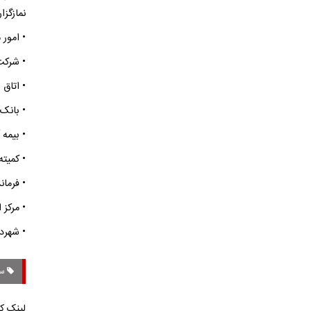
نمازگزا
• امور 
• شرکت
• اتاق 
• بانک 
• بیمه 
• کمیته
• فرمان
• مرکز 
• شهردا
سی
لینک کو