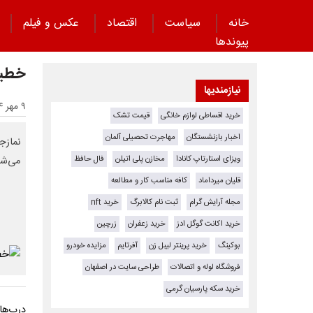
خانه
سیاست
اقتصاد
عکس و فیلم
پیوند‌ها
خطیب
نیازمندیها
۹ مهر ۱۴۰۴ - ۲۰:۳۷
خرید اقساطی لوازم خانگی
قیمت تشک
اخبار بازنشستگان
مهاجرت تحصیلی آلمان
نمازج
ویزای استارتاپ کانادا
مخازن پلی اتیلن
فال حافظ
می‌شو
قلیان میرداماد
کافه مناسب کار و مطالعه
مجله آرایش گرام
ثبت نام کالابرگ
خرید nft
خرید اکانت گوگل ادز
خرید زعفران
زرچین
بوکینگ
خرید پرینتر لیبل زن
آفرتایم
مزایده خودرو
فروشگاه لوله و اتصالات
طراحی سایت در اصفهان
خرید سکه پارسیان گرمی