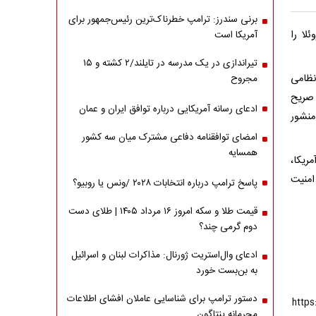
برنی سندرز: ترامپ خطرناک‌ترین رئیس‌جمهور برای
لا را
آمریکا است
تیراندازی در یک مدرسه در تایلند/۲ کشته و ۱۵
نظامی
مجروح
 صریح
ادعای رسانه آمریکایی درباره توافق ایران و عمان
منشور
امضای توافقنامه دفاعی مشترک میان سه کشور
همسایه
ریکا،
امنیت
پاسخ ترامپ درباره انتخابات ۲۰۲۸ /ونس یا روبیو؟
قیمت طلا و سکه امروز ۱۶ مرداد ۱۴۰۵ | طلای دست
دوم گرمی چند؟
ادعای وال‌استریت ژورنال: مذاکرات لبنان و اسرائیل
به بن‌بست خورد
دستور ترامپ برای شناسایی عاملان افشای اطلاعات
محرمانه پنتاگون