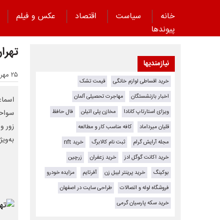
خانه
سیاست
اقتصاد
عکس و فیلم
پیوند‌ها
تهرا
نیازمندیها
۲۵ مهر ۱۴۰۴ - ۱۲:۰۵
خرید اقساطی لوازم خانگی
قیمت تشک
اخبار بازنشستگان
مهاجرت تحصیلی آلمان
اسماع
ویزای استارتاپ کانادا
مخازن پلی اتیلن
فال حافظ
سواحل
زور و
قلیان میرداماد
کافه مناسب کار و مطالعه
به‌وی
مجله آرایش گرام
ثبت نام کالابرگ
خرید nft
خرید اکانت گوگل ادز
خرید زعفران
زرچین
بوکینگ
خرید پرینتر لیبل زن
آفرتایم
مزایده خودرو
فروشگاه لوله و اتصالات
طراحی سایت در اصفهان
خرید سکه پارسیان گرمی