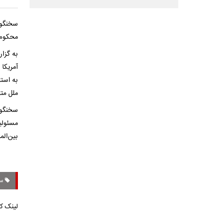
سخنگوی
محکوم 
به گزا
آمریکا 
به استف
ملل متح
سخنگوی
مسئولی
بین‌الم
سخ
لینک کو