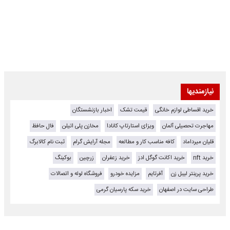
نیازمندیها
خرید اقساطی لوازم خانگی
قیمت تشک
اخبار بازنشستگان
مهاجرت تحصیلی آلمان
ویزای استارتاپ کانادا
مخازن پلی اتیلن
فال حافظ
قلیان میرداماد
کافه مناسب کار و مطالعه
مجله آرایش گرام
ثبت نام کالابرگ
خرید nft
خرید اکانت گوگل ادز
خرید زعفران
زرچین
بوکینگ
خرید پرینتر لیبل زن
آفرتایم
مزایده خودرو
فروشگاه لوله و اتصالات
طراحی سایت در اصفهان
خرید سکه پارسیان گرمی