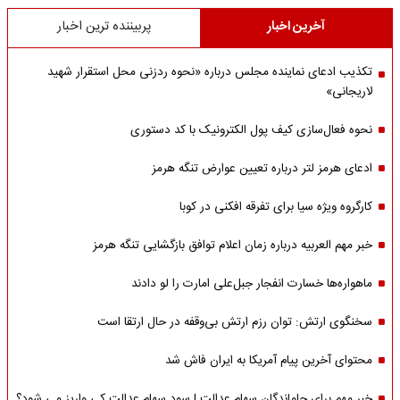
آخرین اخبار
پربیننده ترین اخبار
تکذیب ادعای نماینده مجلس درباره «نحوه ردزنی محل استقرار شهید
لاریجانی»
نحوه فعال‌سازی کیف پول الکترونیک با کد دستوری
ادعای هرمز لتر درباره تعیین عوارض تنگه هرمز
کارگروه ویژه سیا برای تفرقه افکنی در کوبا
خبر مهم العربیه درباره زمان اعلام توافق بازگشایی تنگه هرمز
ماهواره‌‌ها خسارت انفجار جبل‌علی امارت را لو دادند
سخنگوی ارتش: توان رزم ارتش بی‌وقفه در حال ارتقا است
محتوای آخرین پیام آمریکا به ایران فاش شد
خبر مهم برای جاماندگان سهام عدالت | سود سهام عدالت کی واریز می شود؟