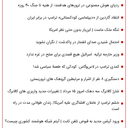
ردپای هوش مصنوعی در ترورهای هدفمند؛ از هنیه تا جنگ ۴۰ روزه
انتقاد گاردین از «دیپلماسی کودکستانی» ترامپ در برابر ایران
تنگه ملک ماست | این‌بار بدون حتی نظر امریکا
احتمال شنیدن صدای انفجار در پاکدشت / نگران نشوید
وزیر خارجه ترکیه: اسرائیل هیچ قصدی برای صلح در غزه ندارد
کمدی ترامپ در لاس‌وگاس: کودکی که طعمۀ سیاسی شد!
دستگیری ۸ نفر از اشرار و مرتبطین گروهک های تروریستی
شارژ کالابرگ سه دهک امروز ۱۵ مرداد | تغییرات جدید واریزی های کالابرگ
خشم ترامپ از عاملان افشاگری‌ علیه آمریکا/ زندان طولانی مدت در راه
است
ورود آپشن جدید به قبوض تلفن ثابت | آیتم شبکه هوشمند کشوری چیست؟