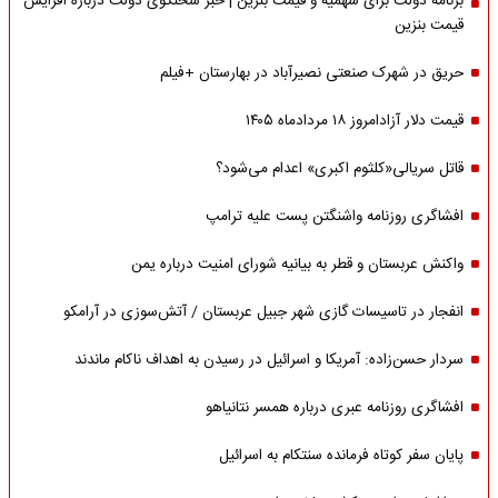
برنامه دولت برای سهمیه و قیمت بنزین | خبر سخنگوی دولت درباره افزایش
قیمت بنزین
حریق در شهرک صنعتی نصیرآباد در بهارستان +فیلم
قیمت دلار آزادامروز ۱۸ مردادماه ۱۴۰۵
قاتل سریالی«کلثوم اکبری» اعدام می‌شود؟
افشاگری روزنامه واشنگتن پست علیه ترامپ
واکنش عربستان و قطر به بیانیه شورای امنیت درباره یمن
انفجار در تاسیسات گازی شهر جبیل عربستان / آتش‌سوزی در آرامکو
سردار حسن‌زاده: آمریکا و اسرائیل در رسیدن به اهداف ناکام ماندند
افشاگری روزنامه عبری درباره همسر نتانیاهو
پایان سفر کوتاه فرمانده سنتکام به اسرائیل