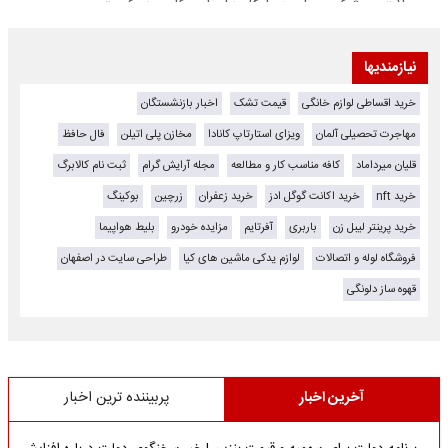
نیازمندیها
خرید اقساطی لوازم خانگی
قیمت تشک
اخبار بازنشستگان
مهاجرت تحصیلی آلمان
ویزای استارتاپ کانادا
مخازن پلی اتیلن
فال حافظ
قلیان میرداماد
کافه مناسب کار و مطالعه
مجله آرایش گرام
ثبت نام کالابرگ
خرید nft
خرید اکانت گوگل ادز
خرید زعفران
زرچین
بوکینگ
خرید پرینتر لیبل زن
باربری
آفرتایم
مزایده خودرو
بلیط هواپیما
فروشگاه لوله و اتصالات
لوازم یدکی ماشین های کیا
طراحی سایت در اصفهان
قهوه ساز دلونگی
آخرین اخبار
پربیننده ترین اخبار