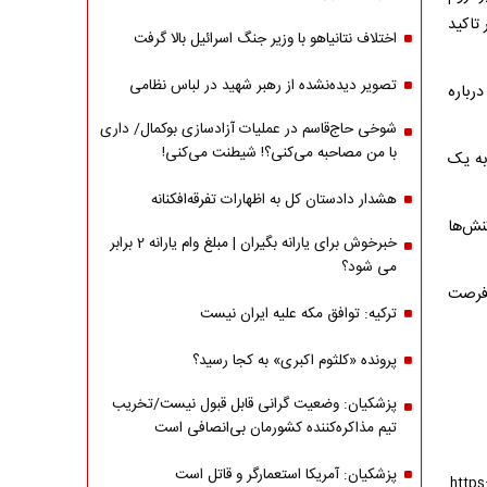
 تاکید
اختلاف نتانیاهو با وزیر جنگ اسرائیل بالا گرفت
تصویر دیده‌نشده از رهبر شهید در لباس نظامی
رباره
شوخی حاج‌قاسم در عملیات آزادسازی بوکمال/ داری
با من مصاحبه‌ می‌کنی؟! شیطنت می‌کنی!
به یک
هشدار دادستان کل به اظهارات تفرقه‌افکنانه
نش‌ها
خبرخوش برای یارانه بگیران | مبلغ وام یارانه 2 برابر
می شود؟
 فرصت
ترکیه: توافق مکه علیه ایران نیست
پرونده «کلثوم اکبری» به کجا رسید؟
پزشکیان: وضعیت گرانی قابل قبول نیست/تخریب
تیم مذاکره‌کننده کشورمان بی‌انصافی است
پزشکیان: آمریکا استعمارگر و قاتل است