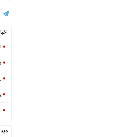
اخبا
ش
و
ر
پ
ا
دیدگ