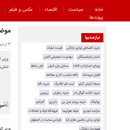
خانه
سیاست
اقتصاد
عکس و فیلم
پیوند‌ها
موضع
نیازمندیها
۳ اردیبهشت ۱۴۰۵ - ۱۱:۲۲
خرید اقساطی لوازم خانگی
قیمت تشک
اخبار بازنشستگان
مهاجرت تحصیلی آلمان
وزیر 
ویزای استارتاپ کانادا
مخازن پلی اتیلن
فال حافظ
تنش‌ه
قلیان میرداماد
کافه مناسب کار و مطالعه
مجله آرایش گرام
ثبت نام کالابرگ
خرید nft
خرید اکانت گوگل ادز
خرید زعفران
زرچین
بوکینگ
خرید پرینتر لیبل زن
باربری
آفرتایم
مزایده خودرو
بلیط هواپیما
فروشگاه لوله و اتصالات
لوازم یدکی ماشین های کیا
طراحی سایت در اصفهان
وزیر ک
قهوه ساز دلونگی