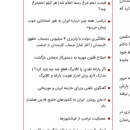
ندگان
قیمت تخم مرغ رسما اعلام شد| هر کیلو تخم‌مرغ
رد که
چند؟
ترامپ: همه چیز درباره ایران به طور استثنایی خوب
پیش می‌رود
 دشمن
غافلگیری دولت با واریزی 4 میلیونی بحساب حقوق
ناکام
کارمندان | آغاز شارژ حساب کارمندان از امشب
ط خود
اصلاح قانون مهریه به دستورکار مجلس بازگشت
مانده
اگر یارانه نقدی یا کالابرگ قطع شد چه باید کرد؟ |
مدارک لازم برای احراز هویت یارانه و کالابرگ
 مرور
 بارش
گفتگوی تلفنی وزرای خارجه ایران و موریتانی
 نرفته
ادعای رویترز: ایران به کشورهای خلیج فارس هشدار
داد
 سرمایه‌گذاری در
عصبانیت ترامپ از فیک‌نیوزها
بنیان