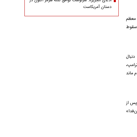
ادعای الجزیره: سرنوشت توافق تنگه هرمز اکنون در
دستان آمریکاست
 معظم
 سقوط
دنبال
ترامپ،
م ماند
پس از
ر پویش «جان‌فدا»