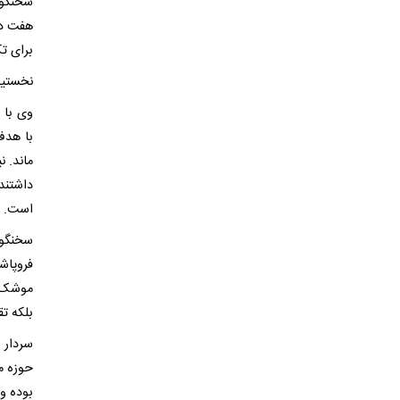
سخنگوی
هفت دست
برای تک
نخستین
وی با 
با هدف
ماند. 
داشتند
است.
سخنگوی
فروپاش
موشک‌ها
بلکه ت
حوزه م
بوده و 