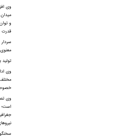
وی افز
میدان 
و توان
قدرت 
سردار 
معنوی،
تولید بیش از ۱۰۰۰ نوع سل
وی ادا
مختلف 
خصوصی 
است؛ ب
نیروها
سخنگوی 