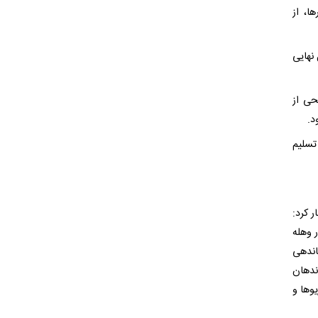
ا، از
نهایی
حی از
د.
تسلیم
 کرد:
 وهله
ندهی
ندهان
وها و