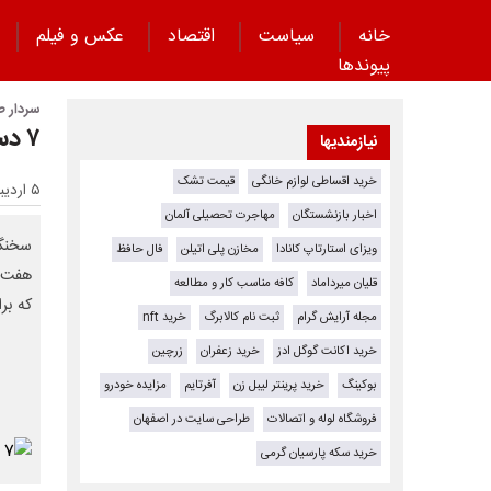
خانه
سیاست
اقتصاد
عکس و فیلم
پیوند‌ها
سردار ط
۷ دستاورد تثبیت‌شده ملت ایران در جنگ تحمیلی سوم
نیازمندیها
خرید اقساطی لوازم خانگی
قیمت تشک
۵ اردیبهشت ۱۴۰۵ - ۰۸:۴۹
اخبار بازنشستگان
مهاجرت تحصیلی آلمان
سخنگو
ویزای استارتاپ کانادا
مخازن پلی اتیلن
فال حافظ
هفت د
قلیان میرداماد
کافه مناسب کار و مطالعه
که برا
مجله آرایش گرام
ثبت نام کالابرگ
خرید nft
خرید اکانت گوگل ادز
خرید زعفران
زرچین
بوکینگ
خرید پرینتر لیبل زن
آفرتایم
مزایده خودرو
فروشگاه لوله و اتصالات
طراحی سایت در اصفهان
خرید سکه پارسیان گرمی