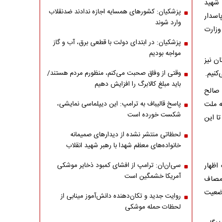
 شهید
پزشکیان: کشورهای همسایه اجازه ندادند ضدنقلاب
اسدار
وارد شوند
وزارت
پزشکیان: در ابتدای دولت با قطعی برق، آب و گاز
مواجه بودیم
ن نیز
کنیم.
وقتی از وفاق صحبت می‌کنم، منظورم مردم هستند/
باید مبلغ کالابرگ را افزایش دهیم
 صالح
ه ملت
پاسخ قالیباف به ترامپ: این دیپلماسی نمایشی،
شکست خورده است
ا این
لحظاتی منتشر نشده از دیدارهای صمیمانه
خانواده‌های معظم شهدا با رهبر شهید انقلاب
اظهار
سی‌ان‌ان: ترامپ از افشای کمبود ذخایر موشکی
آمریکا خشمگین است
 و جنگ بزرگ رمضان گذشته است؛ ۴۰ روز مصاف
و حدود ۱۵ روز نیز در وضعیت
روایت جدید و تکان‌دهنده دانش‌آموز مینابی از
لحظات حمله موشکی