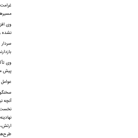
غرامت 
مسیرها
وی افزو
نشده و
سردار 
بازدارن
وی تأک
پیش می‌
عوامل 
سخنگوی
آنچه ن
نخست ف
نهادین
ارتش، س
طرح‌ها