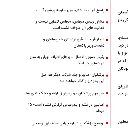
پاسخ ایران به ادعای وزیر خارجه پیشین آلمان
سمان
ی نیز
مشاور رئیس مجلس: مجلس تعطیل نیست و
فعالیت‌های آن متوقف نشده است
مسلح،
دیدار قریب الوقوع اردوغان با بن‌سلمان و
 کرد:
نخست‌وزیر پاکستان
یز را
رئیس‌جمهور: اتصال شهرهای اطراف تهران به مترو
که در
در دستور کار است
ودکان
پزشکیان: سایپا و چند شرکت دیگر هم مثل
ایران‌خودرو واگذار خواهند شد
شورای
خبر مهم پزشکیان درباره واریز یارانه و دهک بندی ها
شهادت
اصابتی در قشم و بندرعباس گزارش نشده است؛ ۱۵
مرداد
 معاون
توضیح پزشکیان درباره چرایی حذف ارز ترجیحی