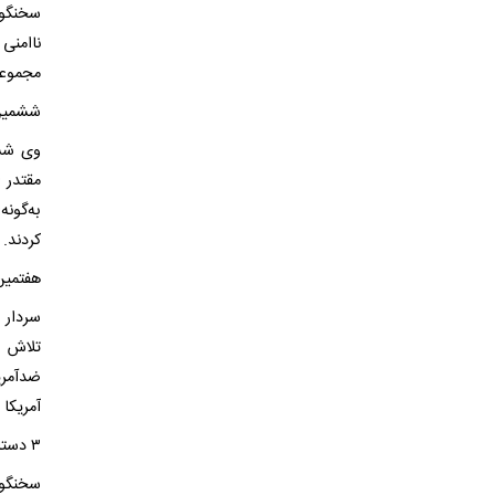
سخنگوی
ناامنی
مجموعه‌
ششمین 
وی ششم
مقتدر 
به‌گون
کردند.
هفتمین 
سردار 
تلاش د
ضدآمری
آمریکا
۳ دستاورد نیمه‌ تثبیت‌شده‌ ملت ایران
سخنگوی