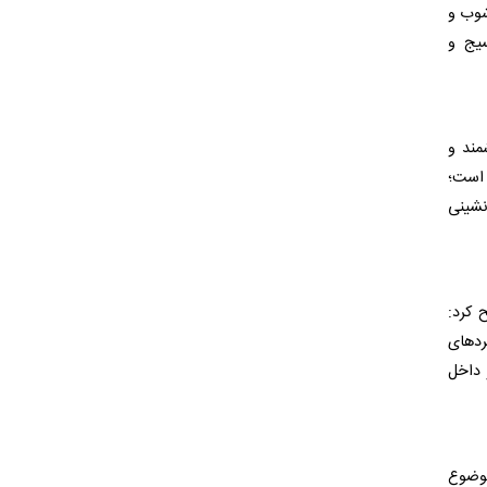
شوب و
سیج و
مند و
 است؛
نشینی
 کرد:
ردهای
 داخل
موضوع