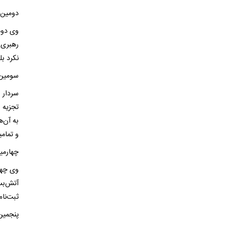
دومین 
وی دوم
رهبری 
نکرد بل
سومین 
سردار 
تجزیه ا
به آن‌ه
و تمام
چهارمی
وی چها
ثبت‌نام
پنجمین