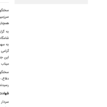
سخنگو
سرزمین
همچنان
به گزا
شامگاه 
به سهم
گرامی 
این جن
میناب ت
سخنگوی
دفاع، 
رسیدند
شهادت ۶ مدیر وزارت دفاع به همراه امیر ن
سردار ط