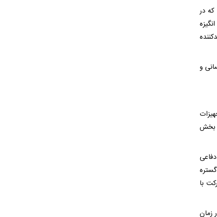
که در
نگیزه
کننده
انی و
هیزات
، بخش
صنعت دفاعی
گستره
د. در این مسیر، حدود ۹ هزار شرکت با
 زمان