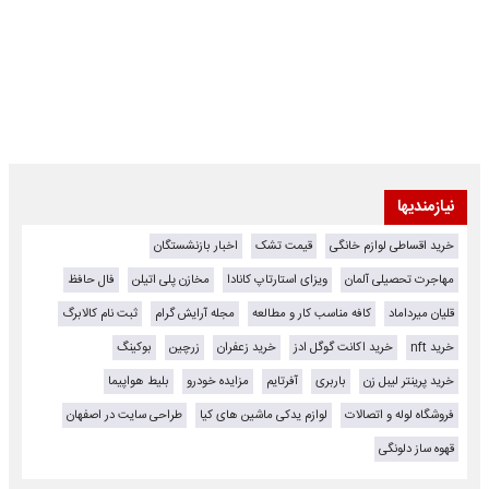
نیازمندیها
خرید اقساطی لوازم خانگی
قیمت تشک
اخبار بازنشستگان
مهاجرت تحصیلی آلمان
ویزای استارتاپ کانادا
مخازن پلی اتیلن
فال حافظ
قلیان میرداماد
کافه مناسب کار و مطالعه
مجله آرایش گرام
ثبت نام کالابرگ
خرید nft
خرید اکانت گوگل ادز
خرید زعفران
زرچین
بوکینگ
خرید پرینتر لیبل زن
باربری
آفرتایم
مزایده خودرو
بلیط هواپیما
فروشگاه لوله و اتصالات
لوازم یدکی ماشین های کیا
طراحی سایت در اصفهان
قهوه ساز دلونگی