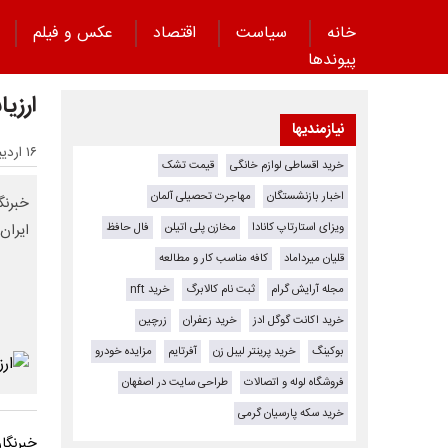
خانه
سیاست
اقتصاد
عکس و فیلم
پیوند‌ها
ارزیا
نیازمندیها
۱۶ اردیبهشت ۱۴۰۵ - ۱۰:۲۲
خرید اقساطی لوازم خانگی
قیمت تشک
اخبار بازنشستگان
مهاجرت تحصیلی آلمان
خبرنگ
ویزای استارتاپ کانادا
مخازن پلی اتیلن
فال حافظ
ایران
قلیان میرداماد
کافه مناسب کار و مطالعه
مجله آرایش گرام
ثبت نام کالابرگ
خرید nft
خرید اکانت گوگل ادز
خرید زعفران
زرچین
بوکینگ
خرید پرینتر لیبل زن
آفرتایم
مزایده خودرو
فروشگاه لوله و اتصالات
طراحی سایت در اصفهان
خرید سکه پارسیان گرمی
خبرنگا