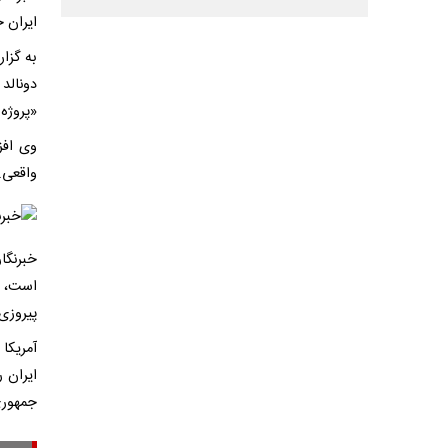
ایران 
به گزا
دونالد
«پروژه 
وی افز
واقعی.
خبرنگا
است، ا
پیروزی 
آمریکا
ایران 
جمهوری