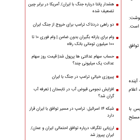
هشدار پانتا درباره جنگ با ایران/ آمریکا در برابر چین
تضعیف شده
نوشت:
دو راهی دردناک ترامپ برای خروج از جنگ ایران
 است.
وام برای یارانه بگیران بدون ضامن | وام فوری ۱۰ تا
۱۰۰ میلیون تومانی بانک رفاه
توافق
حساب سهام عدالتی ها پرپول شد| قیمت روز سهام
عدالت یک میلیونی چند؟
پیروزی خیالی ترامپ در جنگ با ایران
آینده
اعلام
افزایش نجومی قبوض آب در تابستان | تعرفه آب
گران شد؟
بس با
شبکه ۱۴ اسرائیل: ترامپ در مسیر توافق با ایران قرار
دارد
 مسلح
ارزیابی تلگراف درباره توافق احتمالی ایران و عمان/
ایران پیروز شد