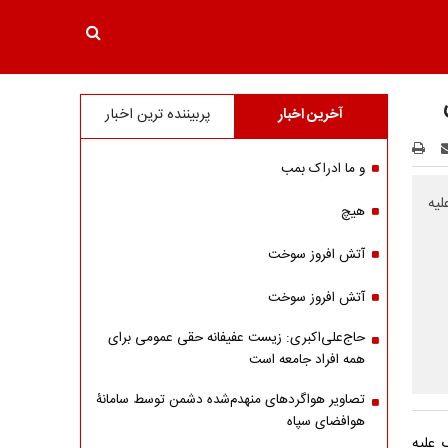
آخرین اخبار
پربیننده ترین اخبار
و ما ادراک بمب
لیه
هیچ
آتش افروز سوخت
آتش افروز سوخت
حاج‌علی‌اکبری: زیست عفیفانه حقی عمومی برای
همه افراد جامعه است
تصاویر هواگردهای منهدم‌شده دشمن توسط سامانۀ
هوافضای سپاه
 علیه