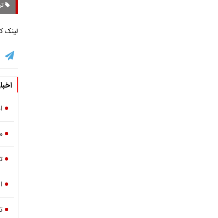
تر
لینک کو
اخبا
ا
مهلت ۶۰
ت
ا
ت