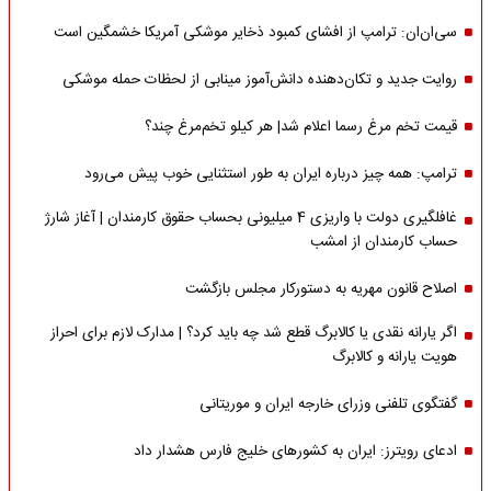
سی‌ان‌ان: ترامپ از افشای کمبود ذخایر موشکی آمریکا خشمگین است
روایت جدید و تکان‌دهنده دانش‌آموز مینابی از لحظات حمله موشکی
قیمت تخم مرغ رسما اعلام شد| هر کیلو تخم‌مرغ چند؟
ترامپ: همه چیز درباره ایران به طور استثنایی خوب پیش می‌رود
غافلگیری دولت با واریزی 4 میلیونی بحساب حقوق کارمندان | آغاز شارژ
حساب کارمندان از امشب
اصلاح قانون مهریه به دستورکار مجلس بازگشت
اگر یارانه نقدی یا کالابرگ قطع شد چه باید کرد؟ | مدارک لازم برای احراز
هویت یارانه و کالابرگ
گفتگوی تلفنی وزرای خارجه ایران و موریتانی
ادعای رویترز: ایران به کشورهای خلیج فارس هشدار داد