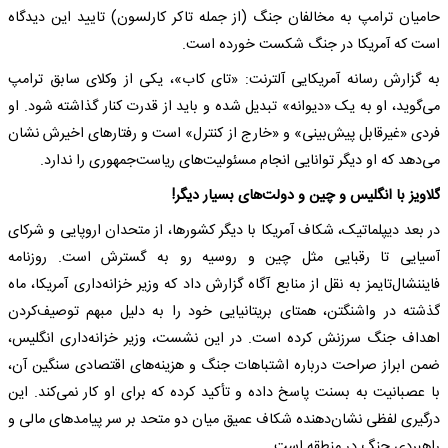
حامیان ترامپ به مخالفان جنگ (از جمله تاکر کارلسون) تایید این دیدگاه
است که آمریکا در جنگ شکست خورده است.
به گزارش رسانه آمریکایی آلترنت: «تای کاب»، یکی از وکلای سابق ترامپ
می‌گوید، او به یک «دیوانه» تبدیل شده و باید از قدرت کنار گذاشته شود. او
فردی «غیرقابل پیش‌بینی» و «خارج از کنترل» است و رفتارهای اخیرش نشان
می‌دهد که او دیگر توانایی انجام مسئولیت‌های ریاست‌جمهوری را ندارد.
گلاویز با انگلیس و چین و دولت‌های بسیار دیگر!
در بعد دیپلماتیک، شکاف آمریکا با دیگر کشورها، از متحدان اروپایی و شرکای
آسیایی تا رقبایی مثل چین و روسیه رو به گسترش است. روزنامه
فایننشال‌تایمز به نقل از منابع آگاه گزارش داد که وزیر خزانه‌داری آمریکا، ماه
گذشته در واشنگتن، همتای بریتانیایی خود را به دلیل مبهم توصیف‌کردن
اهداف جنگ سرزنش کرده است. در این نشست، وزیر خزانه‌داری انگلیس،
ضمن ابراز صراحت درباره اشتباهات جنگ و هزینه‌های اقتصادی سنگین آن،
با عصبانیت به بسنت پاسخ داده و تأکید کرده که برای او کار نمی‌کند. این
درگیری لفظی نشان‌دهنده شکاف عمیق میان دو متحد بر سر پیامدهای مالی و
راهبردی جنگ در منطقه است.