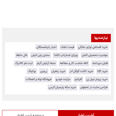
نیازمندیها
خرید اقساطی لوازم خانگی
قیمت تشک
اخبار بازنشستگان
مهاجرت تحصیلی آلمان
ویزای استارتاپ کانادا
مخازن پلی اتیلن
فال حافظ
قلیان میرداماد
کافه مناسب کار و مطالعه
مجله آرایش گرام
ثبت نام کالابرگ
خرید nft
خرید اکانت گوگل ادز
خرید زعفران
زرچین
بوکینگ
خرید پرینتر لیبل زن
آفرتایم
مزایده خودرو
فروشگاه لوله و اتصالات
طراحی سایت در اصفهان
خرید سکه پارسیان گرمی
آخرین اخبار
پربیننده ترین اخبار