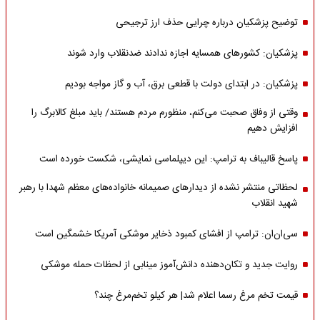
توضیح پزشکیان درباره چرایی حذف ارز ترجیحی
پزشکیان: کشورهای همسایه اجازه ندادند ضدنقلاب وارد شوند
پزشکیان: در ابتدای دولت با قطعی برق، آب و گاز مواجه بودیم
وقتی از وفاق صحبت می‌کنم، منظورم مردم هستند/ باید مبلغ کالابرگ را
افزایش دهیم
پاسخ قالیباف به ترامپ: این دیپلماسی نمایشی، شکست خورده است
لحظاتی منتشر نشده از دیدارهای صمیمانه خانواده‌های معظم شهدا با رهبر
شهید انقلاب
سی‌ان‌ان: ترامپ از افشای کمبود ذخایر موشکی آمریکا خشمگین است
روایت جدید و تکان‌دهنده دانش‌آموز مینابی از لحظات حمله موشکی
قیمت تخم مرغ رسما اعلام شد| هر کیلو تخم‌مرغ چند؟