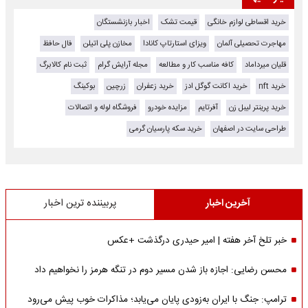
خرید اقساطی لوازم خانگی
قیمت تشک
اخبار بازنشستگان
مهاجرت تحصیلی آلمان
ویزای استارتاپ کانادا
مخازن پلی اتیلن
فال حافظ
قلیان میرداماد
کافه مناسب کار و مطالعه
مجله آرایش گرام
ثبت نام کالابرگ
خرید nft
خرید اکانت گوگل ادز
خرید زعفران
زرچین
بوکینگ
خرید پرینتر لیبل زن
آفرتایم
مزایده خودرو
فروشگاه لوله و اتصالات
طراحی سایت در اصفهان
خرید سکه پارسیان گرمی
آخرین اخبار
پربیننده ترین اخبار
خبر تلخ آخر هفته | امیر حیدری درگذشت +عکس
محسن رضایی: اجازه باز شدن مسیر دوم در تنگه هرمز را نخواهیم داد
ترامپ: جنگ با ایران به‌زودی پایان می‌یابد؛ مذاکرات خوب پیش می‌رود