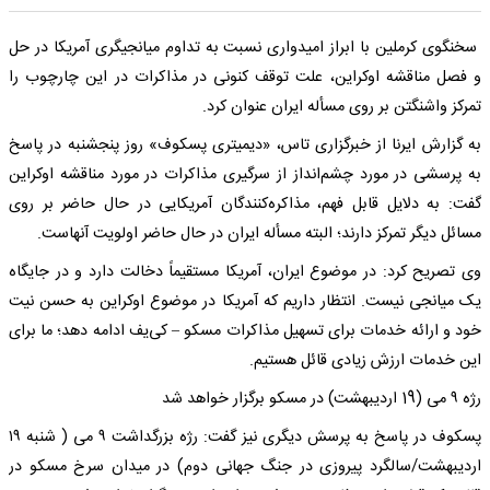
سخنگوی کرملین با ابراز امیدواری نسبت به تداوم میانجیگری آمریکا در حل
و فصل مناقشه اوکراین، علت توقف کنونی در مذاکرات در این چارچوب را
تمرکز واشنگتن بر روی مسأله ایران عنوان کرد.
به گزارش ایرنا از خبرگزاری تاس، «دیمیتری پسکوف» روز پنجشنبه در پاسخ
به پرسشی در مورد چشم‌انداز از سرگیری مذاکرات در مورد مناقشه اوکراین
گفت: به دلایل قابل فهم، مذاکره‌کنندگان آمریکایی در حال حاضر بر روی
مسائل دیگر تمرکز دارند؛ البته مسأله ایران در حال حاضر اولویت آنهاست.
وی تصریح کرد: در موضوع ایران، آمریکا مستقیماً دخالت دارد و در جایگاه
یک میانجی نیست. انتظار داریم که آمریکا در موضوع اوکراین به حسن نیت
خود و ارائه خدمات برای تسهیل مذاکرات مسکو – کی‌یف ادامه دهد؛ ما برای
این خدمات ارزش زیادی قائل هستیم.
رژه ۹ می (19 اردیبهشت) در مسکو برگزار خواهد شد
پسکوف در پاسخ به پرسش دیگری نیز گفت: رژه بزرگداشت ۹ می ( شنبه ۱۹
اردیبهشت/سالگرد پیروزی در جنگ جهانی دوم) در میدان سرخ مسکو در