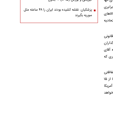
 آنها
رابری
پزشکیان: نقشه کشیده بودند ایران را ۴۸ ساعته مثل
لاهای
سوریه بگیرند
محصولات اتحادیه
انونی
ذاران
 آقای
ری که
فاظتی
نبود و توافق را هرچه سریع‌تر اجرایی کنند. اما تهدید دونالد ترامپ به افزایش تعرفه‌ها از ۱۵
مریکا
خواهد