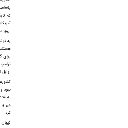
کشورمان
بلافاص
که تاب
اروپا 
به نوش
هستند 
برای گ
ترامپ 
اوایل ا
کشورها
ب
دیر یا
کرد.
کیهان