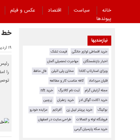
خانه
سیاست
اقتصاد
عکس و فیلم
پیوند‌ها
خط و
نیازمندیها
۱۹ اردیبهشت ۱۴۰۵ - ۰۹:۴۱
خرید اقساطی لوازم خانگی
قیمت تشک
اخبار بازنشستگان
مهاجرت تحصیلی آلمان
رئیس‌
ویزای استارتاپ کانادا
مخازن پلی اتیلن
فال حافظ
را ام
توصیف
قلیان میرداماد
کافه مناسب کار و مطالعه
مجله آرایش گرام
ثبت نام کالابرگ
خرید nft
خرید اکانت گوگل ادز
خرید زعفران
زرچین
بوکینگ
خرید پرینتر لیبل زن
آفرتایم
مزایده خودرو
فروشگاه لوله و اتصالات
طراحی سایت در اصفهان
خرید سکه پارسیان گرمی