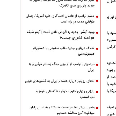
شارژ کالابرگ سه دهک امروز ۱۵ مرداد | تغییرات
عنوان
جدید واریزی های کالابرگ
خشم ترامپ از عاملان افشاگری‌ علیه آمریکا/ زندان
نیز بر
طولانی مدت در راه است
ورود آپشن جدید به قبوض تلفن ثابت | آیتم شبکه
م» را
هوشمند کشوری چیست؟
یستی»
گرفتن
ائتلاف دریایی جدید نقاب سعودی با دستورکار
صهیونیستی
تقدند، اتحادیه
نارضایتی ترامپ از از وزیر جنگ بخاطر درگیری با
 بنیاد
ایران
ه نتایج آن پنجشنبه منتشر شده است، نشان می‌دهد که ۷۳درصد از
ادعای رویترز درباره هشدار ایران به کشورهای عربی
خود را
هندگان، آمریکا را
رایزنی وزرای خارجه درباره تنگه‌های هرمز و
باب‌المندب
توصیف
ونس: ایرانی‌ها سرسخت هستند/ به دنبال پایان
موفقیت‌آمیز مناقشه هستیم
 است. شبکه خبری