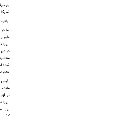
بلومبر
آمریکا 
اولتیم
اما در 
«اورزو
در غیر 
منتشرش
۲۵درصد را به تعویق می‌اندازد.
رئیس‌ 
ماندم ت
توافق ک
اروپا س