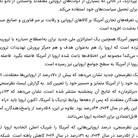
پردازند، در حالی که بسیاری از دولت‌های اروپایی معتقدند واشنگتن از ناتو به‌
 برای تحمیل سیاست‌های خود استفاده می‌کند.
 تعرفه‌های تجاری آمریکا بر کالاهای اروپایی و رقابت بر سر فناوری و صنایع سبز 
 به‌شدت افزوده است.
مهور آمریکا همچنین یک استراتژی ملی جدید برای به‌اصطلاح «مبارزه با تروریس
رده است که اروپا را، هم به‌عنوان هدف و هم «مرکز پرورش تهدیدات ترور
می‌کند! مجموعه این اختلاف‌ها باعث شده اروپا از آمریکا فاصله بگیرد. فاصله 
وپا از آمریکا به سطح جوامع اروپایی نیز رسیده است.
نتایج یک نظرسنجی جدید نشان می‌دهد که بیش از 70درصد از اروپایی‌ها مع
اید خود را از آمریکا متمایز و «مسیر خود را تعیین کند. به گزارش ایسنا، نظرسنجی
آلمانی «برتلزمان» ک
ندگان معتقدند که پس از دهه‌ها روابط نزدیک با آمریکا، اکنون اروپا باید «راه 
برود». این رقم در سال ۲۰۲۴، ۶۳درصد بود. علاوه بر این، ۵۸درصد از پاسخ‌د
بل‌اعتمادی برای اتحادیه اروپا نمی‌دانند.
ن نظرسنجی، درصد اروپایی‌هایی که آمریکا را شریک اصلی اتحادیه اروپا 
می‌کنند، از ۵۱درصد در سال ۲۰۲۴، به ۳۱درصد در سال ۲۰۲۶ کاهش یافته