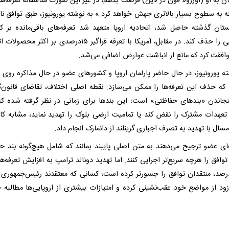
 به او (اورزولا فون در لاین) فرصت بدهم، در غیر این صورت متأسفانه تعرفه‌های
له به سطوح بسیار بالاتری جهش خواهد کرد.» به نوشته یورونیوز، طبق توافق ناب
ستان گذشته حاصل شد، اتحادیه اروپا متعهد شد تعرفه‌های باقی‌مانده بر کا
آمریکایی را حذف کند. در مقابل، آمریکا با تعرفه فراگیر ۱۵درصدی بر اکثر 
موافقت کرد که مانع از انباشت عوارض اضافی می‌شد.
ته یورونیوز، در حال حاضر پارلمان اروپا و کشورهای عضو در حال مذاکره روی ق
که حذف این تعرفه‌ها را ممکن می‌سازد. نقطه اصلی اختلاف، تقاضای قانون‌گ
نجاندن «بندهای حفاظتی» است؛ این بندها برای زمانی در نظر گرفته شده که
تعهدات مشترک را نقض کند یا تمامیت ارضی بلوک را تهدید نماید، مشابه کا
مسال با تهدید به تصرف اجباری گرینلند از دانمارک انجام داد.
ی عضو ترجیح می‌دهند به متن اصلی پایبند بمانند که شامل هیچ‌گونه بند ح
ه ۲۵درصد، منتقدان توافق را جسورتر کرده است؛ کسانی که معتقدند رئیس‌جمهوری آ
 زود از مواضع خود عقب‌نشینی کرده و امتیازات بیشتری از اروپایی‌ها مطالبه 