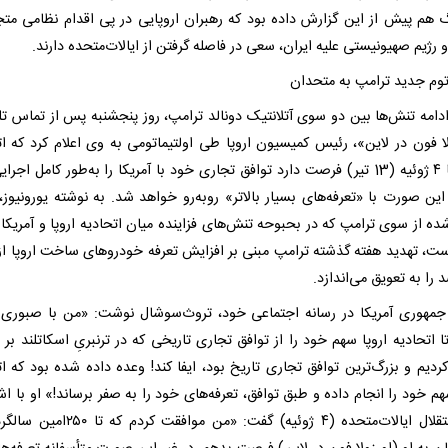
گ هم پیش از این گزارش داده بود که رهبران اروپایی در پی اقدام نظامی متجا
و رژیم صهیونیستی علیه ایران، سعی در فاصله گرفتن از ایالات‌متحده دارند.
اتوم جدید ترامپ به متحدان
ادامه تنش‌ها بین دو سوی آتلانتیک دونالد ترامپ، روز پنجشنبه پس از تماس تلف
لا فون در لاین»، رئیس کمیسیون اروپا طی اولتیماتومی به وی اعلام کرد که ات
اروپا تا ۴ ژوئیه (13 تیر) فرصت دارد توافق تجاری خود با آمریکا را به‌طور کامل اجرا
این صورت با «تعرفه‌های بسیار بالاتر» روبه‌رو خواهد شد. به نوشته یورونیوز، 
ده از سوی ترامپ که در بحبوحه تنش‌های فزاینده میان اتحادیه اروپا و آمریکا 
جمهوری آمریکا در رسانه‌ اجتماعی خود، تروث‌سوشال نوشت: «من با صبوری 
ا اتحادیه اروپا سهم خود را از توافق تجاری تاریخی که در ترنبریِ اسکاتلند بر
ردیم و بزرگ‌ترین توافق تجاری تاریخ بود، ایفا کند! وعده داده شده بود که ات
هم خود را انجام داده و طبق توافق، تعرفه‌های خود را به صفر برساند!» او با اش
روز استقلال ایالات‌متحده (۴ ژوئیه) گفت: «من موافقت کر