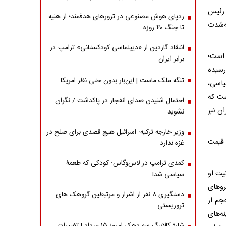
 رئیس
ردپای هوش مصنوعی در ترورهای هدفمند؛ از هنیه
ه‌شدت
تا جنگ ۴۰ روزه
انتقاد گاردین از «دیپلماسی کودکستانی» ترامپ در
 است؛
برابر ایران
رسیده
تنگه ملک ماست | این‌بار بدون حتی نظر امریکا
یاسی،
ست که
احتمال شنیدن صدای انفجار در پاکدشت / نگران
ن نیز
نشوید
وزیر خارجه ترکیه: اسرائیل هیچ قصدی برای صلح در
 قیمت
غزه ندارد
کمدی ترامپ در لاس‌وگاس: کودکی که طعمۀ
یت او
سیاسی شد!
روهای
دستگیری ۸ نفر از اشرار و مرتبطین گروهک های
جم از
تروریستی
ه‌های