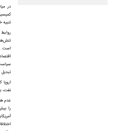
در میا
کمیسیون
تنبیه خ
روابط م
تنش‌ها
است. ب
اقتصاد
سیاست 
تبدیل 
اروپا 
نفت، ب
عدم هم
را بیش
آمریکای
اختلاف