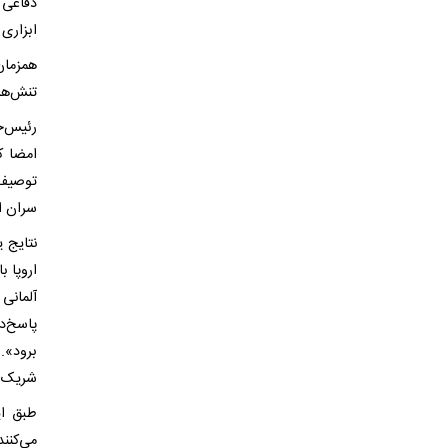
دفاعی ب
ابزاری
همزمان،
تنش‌ها
رئیس‌ج
امضا ک
توصیف 
سران ار
اروپا ب
پاسخ‌ده
شریک قا
طبق ای