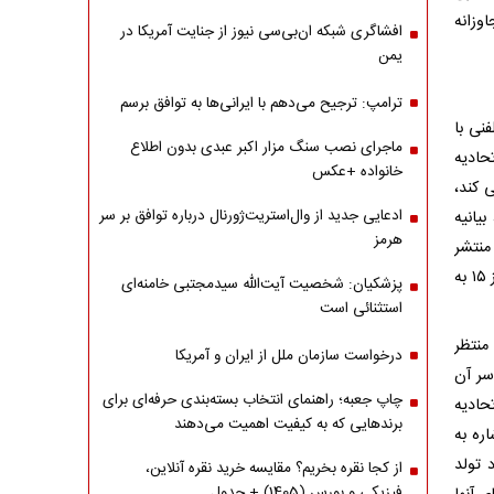
وزانه
افشاگری شبکه ان‌بی‌سی نیوز از جنایت آمریکا در
یمن
ترامپ: ترجیح می‌دهم با ایرانی‌‌ها به توافق برسم
نی با
ماجرای نصب سنگ مزار اکبر عبدی بدون اطلاع
حادیه
خانواده +عکس
یی کند،
ادعایی جدید از وال‌استریت‌ژورنال درباره توافق بر سر
بیانیه
هرمز
منتشر
شده است، تهدید هفته گذشته ترامپ مبنی بر افزایش تعرفه خودروهای ساخت اروپا از ۱۵ به
پزشکیان: شخصیت آیت‌الله سیدمجتبی خامنه‌ای
استثنائی است
منتظر
درخواست سازمان ملل از ایران و آمریکا
 سر آن
چاپ جعبه؛ راهنمای انتخاب بسته‌بندی حرفه‌ای برای
حادیه
برندهایی که به کیفیت اهمیت می‌دهند
اره به
دم که تا ۲۵۰امین سالگرد تولد
از کجا نقره بخریم؟ مقایسه خرید نقره آنلاین،
فیزیکی و بورس (1405) + جدول