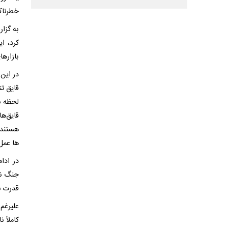
خطرناک 
به گزار
کرد، ای
بازاره
در این 
قایق تن
لحظه ب
قایق‌ها
هستند 
ها عمل 
در ادا
جنگ نا
قدرت ن
علیرغم
کاملاً