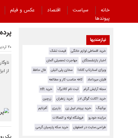
خانه
سیاست
اقتصاد
عکس و فیلم
پیوند‌ها
پرده
نیازمندیها
۲۰ اردیبهشت ۱۴۰۵ - ۰۹:۰۶
خرید اقساطی لوازم خانگی
قیمت تشک
اخبار بازنشستگان
مهاجرت تحصیلی آلمان
ناوگا
ویزای استارتاپ کانادا
مخازن پلی اتیلن
فال حافظ
از اب
قلیان میرداماد
کافه مناسب کار و مطالعه
مجله آرایش گرام
ثبت نام کالابرگ
خرید nft
خرید اکانت گوگل ادز
خرید زعفران
زرچین
بوکینگ
خرید پرینتر لیبل زن
باربری
آفرتایم
مزایده خودرو
فروشگاه لوله و اتصالات
طراحی سایت در اصفهان
خرید سکه پارسیان گرمی
یک روز