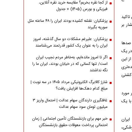
از کجا نقره بخریم؟ مقایسه خرید نقره آنلاین،
فیزیکی و بورس (1405) + جدول
 تاکید
پزشکیان: نقشه کشیده بودند ایران را ۴۸ ساعته مثل
ار بر
سوریه بگیرند
پزشکیان: علیرغم مشکلات دو سال گذشته، امروز
 صدها
ایران را به عنوان یک کشور قدرتمند می‌شناسند
 در یک
اگر تا امروز مانده‌ایم، به‌خاطر مردم نجیب ایران
ز این
است/ تنها کسانی که در خیابان بودند، ایران ما را
ه‌تری
نگه نداشتند
 کشتی
شارژ کالابرگ الکترونیکی مرداد ۱۴۰۵ در سه نوبت |
مبلغ کدام دهک‌ها افزایش یافت؟
 مورد
غافلگیری دارندگان سهام عدالت | احتمال واریز ۳
با یک
میلیون تومان سود سهام عدالت
خبر مهم برای بازنشستگان تأمین اجتماعی | زمان
ایران
احتمالی پرداخت معوقات حقوق بازنشستگان
وشکی،