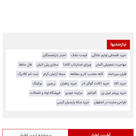
نیازمندیها
خرید اقساطی لوازم خانگی
قیمت تشک
اخبار بازنشستگان
مهاجرت تحصیلی آلمان
ویزای استارتاپ کانادا
مخازن پلی اتیلن
فال حافظ
قلیان میرداماد
کافه مناسب کار و مطالعه
مجله آرایش گرام
ثبت نام کالابرگ
خرید nft
خرید اکانت گوگل ادز
خرید زعفران
زرچین
بوکینگ
خرید پرینتر لیبل زن
آفرتایم
مزایده خودرو
فروشگاه لوله و اتصالات
طراحی سایت در اصفهان
خرید سکه پارسیان گرمی
آخرین اخبار
پربیننده ترین اخبار