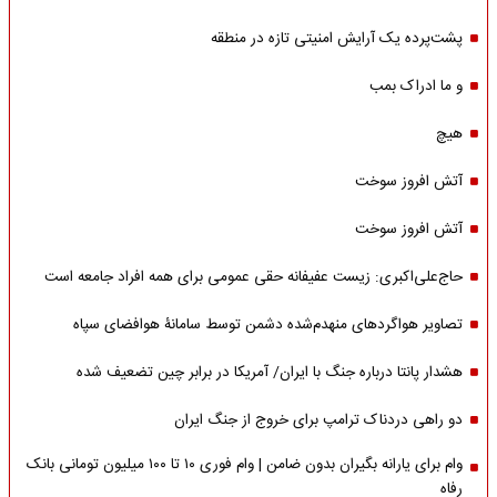
پشت‌پرده یک آرایش امنیتی تازه در منطقه
و ما ادراک بمب
هیچ
آتش افروز سوخت
آتش افروز سوخت
حاج‌علی‌اکبری: زیست عفیفانه حقی عمومی برای همه افراد جامعه است
تصاویر هواگردهای منهدم‌شده دشمن توسط سامانۀ هوافضای سپاه
هشدار پانتا درباره جنگ با ایران/ آمریکا در برابر چین تضعیف شده
دو راهی دردناک ترامپ برای خروج از جنگ ایران
وام برای یارانه بگیران بدون ضامن | وام فوری ۱۰ تا ۱۰۰ میلیون تومانی بانک
رفاه