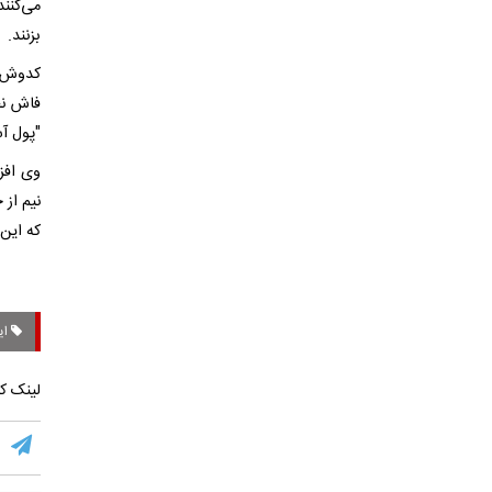
می‌کنن
بزنند.
کدوش ب
فاش نخ
"پول آس
وی افز
نیم از 
که این
ای
لینک کو