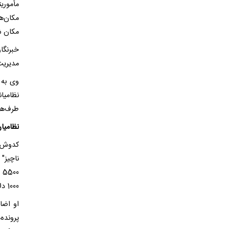
مکان ش
خبرنگا
مدیریت 
وی به پ
نظامیان
طرف‌ها
نظامیان
کدوش ا
ناچیز" 
1000 دلار دریافت کرده بودند.
او اضا
پرونده