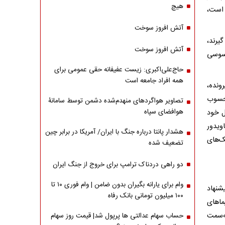
هیچ
 است،
آتش افروز سوخت
یرند،
آتش افروز سوخت
اسوسی
حاج‌علی‌اکبری: زیست عفیفانه حقی عمومی برای
همه افراد جامعه است
ونده،
محسوب
تصاویر هواگردهای منهدم‌شده دشمن توسط سامانۀ
هوافضای سپاه
ل خود
ویدور
هشدار پانتا درباره جنگ با ایران/ آمریکا در برابر چین
ک‌های
تضعیف شده
دو راهی دردناک ترامپ برای خروج از جنگ ایران
وام برای یارانه بگیران بدون ضامن | وام فوری ۱۰ تا
شنهاد
۱۰۰ میلیون تومانی بانک رفاه
هواپیماهای
 به‌سمت
حساب سهام عدالتی ها پرپول شد| قیمت روز سهام