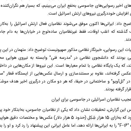
های اخیر رسوایی‌های جاسوسی به‌نفع ایران می‌بینیم، که بسیار هم نگران‌کننده
ی افزایش خوددرگیری نیروهای ارتش اسرائیل است.
ح داد: ایرانی‌ها اکنون موفق می‌شوند نظامیان فعال ارتش اسرائیل را به‌کار گ
ف گذشته که اغلب اوقات، فقط غیرنظامیان ساده‌لوح در خیابان‌ها به دام ج
دند.
یات این رسوایی، خبرنگار نظامی مذکور صهیونیست توضیح داد: متهمان در این پر
نی بودند که دانشجوی نظامی در "مدرسه فنی" وابسته به نیروی هوایی 
د، که یک پایگاه نظامی با تمام معیارها است. این نیروها از مکان‌هایی در داخ
 عکس گرفته‌اند، علاوه بر مستندسازی و ارسال عکس‌هایی از ایستگاه قطار "سا
ر "تل‌آویو" و ساختمانی در حیفا، که هر دو مکان در درگیری اخیر هدف موش
قرار گرفته بودند.
 عجیب نظامیان اسرائیلی در جاسوسی برای ایران
س این گزارش، تحقیقات نشان داد که یکی از نظامیان جاسوس، به‌ابتکار خود پی
داده بود که به‌ازای 15 هزار شِکِل (حدود 5 هزار دلار) عکس‌ها و مختصات دقیق 
جنگنده "F-16" را به ایرانی‌ها ارائه دهد، اما عامل ایرانی این پیشنهاد را رد کرد و او را