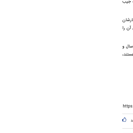
ه جیب
ارشان
آن را
سال و
هستند،
د