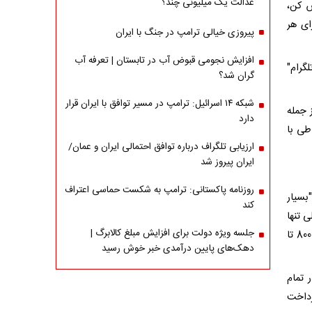
عدالت یک میلیونی چند؟
ه او گفت: "F-16 را فراموش کن،
پاداش 5 هزار شِکِل برای هر
پیروزی خیالی ترامپ در جنگ با ایران
افزایش نجومی قبوض آب در تابستان | تعرفه آب
گرام"
گران شد؟
شبکه ۱۴ اسرائیل: ترامپ در مسیر توافق با ایران قرار
ز جمله
دارد
طی با
ارزیابی تلگراف درباره توافق احتمالی ایران و عمان/
ایران پیروز شد
روزنامه پاکستانی: ترامپ به شکست حماسی اعتراف
بسیار
کند
ی تنها
جلسه ویژه دولت برای افزایش مبلغ کالابرگ |
5500 دلار به‌ازای کل خدمات خود دریافت کرده بود، در حالی که دیگران مبالغی بین 800 تا
دهک‌های پایین درآمدی خبر خوش رسید
 تمام
رداخت