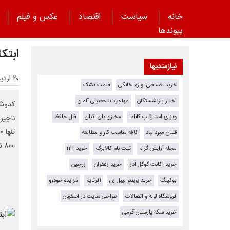
خانه
سیاست
اقتصاد
عکس و فیلم
پیوند‌ها
ابتک
نیازمندیها
۲۰ اردیبهشت ۱۴۰۵ - ۱۳:۱۵
خرید اقساطی لوازم خانگی
قیمت تشک
اخبار بازنشستگان
مهاجرت تحصیلی آلمان
کدوش 
ویزای استارتاپ کانادا
مخازن پلی اتیلن
فال حافظ
ناچیز
قلیان میرداماد
کافه مناسب کار و مطالعه
800 تا 1000 دلار دریافت کرده بودند.
مجله آرایش گرام
ثبت نام کالابرگ
خرید nft
خرید اکانت گوگل ادز
خرید زعفران
زرچین
بوکینگ
خرید پرینتر لیبل زن
آفرتایم
مزایده خودرو
فروشگاه لوله و اتصالات
طراحی سایت در اصفهان
خرید سکه پارسیان گرمی