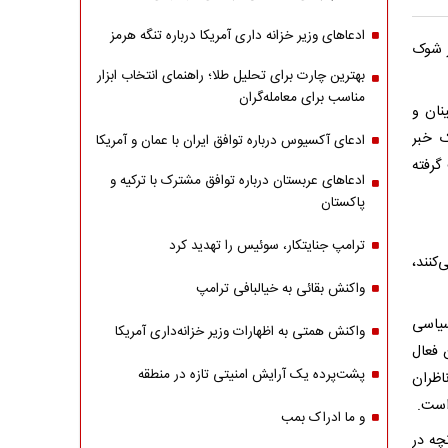
ادعاهای وزیر خزانه داری آمریکا درباره تنگه هرمز
ر شوک
بهترین چارت برای تحلیل طلا؛ راهنمای انتخاب ابزار
مناسب برای معامله‌گران
نان و
ک خبر
ادعای آکسیوس درباره توافق ایران با عمان و آمریکا
گرفته
ادعاهای عربستان درباره توافق مشترک با ترکیه و
پاکستان
ترامپ جنایتکار، سوئیس را تهدید کرد
کنند،
واکنش بقائی به خیالبافی ترامپ
و سیاسی
واکنش همتی به اظهارات وزیر خزانه‌داری آمریکا
 فعال
پشت‌پرده یک آرایش امنیتی تازه در منطقه
اظران
 است.
و ما ادراک بمب
چه در