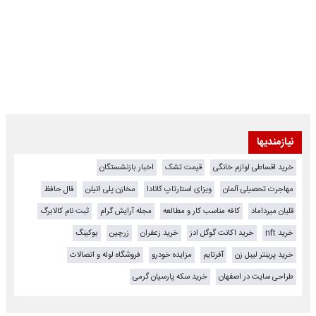
نیازمندیها
خرید اقساطی لوازم خانگی
قیمت تشک
اخبار بازنشستگان
مهاجرت تحصیلی آلمان
ویزای استارتاپ کانادا
مخازن پلی اتیلن
فال حافظ
قلیان میرداماد
کافه مناسب کار و مطالعه
مجله آرایش گرام
ثبت نام کالابرگ
خرید nft
خرید اکانت گوگل ادز
خرید زعفران
زرچین
بوکینگ
خرید پرینتر لیبل زن
آفرتایم
مزایده خودرو
فروشگاه لوله و اتصالات
طراحی سایت در اصفهان
خرید سکه پارسیان گرمی