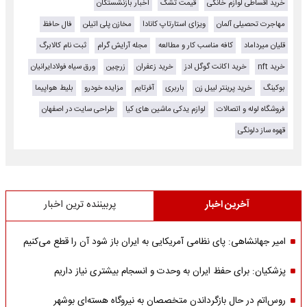
خرید اقساطی لوازم خانگی
قیمت تشک
اخبار بازنشستگان
مهاجرت تحصیلی آلمان
ویزای استارتاپ کانادا
مخازن پلی اتیلن
فال حافظ
قلیان میرداماد
کافه مناسب کار و مطالعه
مجله آرایش گرام
ثبت نام کالابرگ
خرید nft
خرید اکانت گوگل ادز
خرید زعفران
زرچین
ورق سیاه فولادایرانیان
بوکینگ
خرید پرینتر لیبل زن
باربری
آفرتایم
مزایده خودرو
بلیط هواپیما
فروشگاه لوله و اتصالات
لوازم یدکی ماشین های کیا
طراحی سایت در اصفهان
قهوه ساز دلونگی
آخرین اخبار
پربیننده ترین اخبار
امیر جهانشاهی: پای نظامی آمریکایی به ایران باز شود آن را قطع می‌کنیم
پزشکیان: برای حفظ ایران به وحدت و انسجام بیشتری نیاز داریم
روس‌اتم در حال بازگرداندن متخصصان به نیروگاه هسته‌ای بوشهر