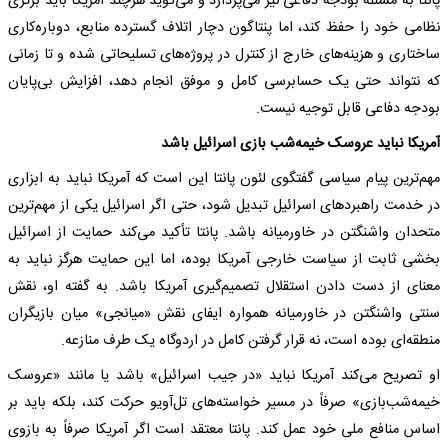
پانتا به مسئله بودجه دفاعی نیز می‌پردازد و می‌گوید هرچند آمریکا باید برتری
نظامی خود را حفظ کند، اما پنتاگون دچار اتلاف گسترده منابع، دوباره‌کاری
ساختاری و هزینه‌های خارج از کنترل در پروژه‌های تسلیحاتی شده و تا زمانی
که نتواند حتی یک حسابرسی کامل و موفق انجام دهد، افزایش بی‌پایان
بودجه دفاعی قابل توجیه نیست.
آمریکا نباید عروسک خیمه‌شب بازی اسرائیل باشد
مهم‌ترین پیام سیاسی گفتگوی لئون پانتا این است که آمریکا نباید به ابزاری
در خدمت راهبردهای اسرائیل تبدیل شود، حتی اگر اسرائیل یکی از مهم‌ترین
متحدان واشنگتن در خاورمیانه باشد. پانتا تأکید می‌کند حمایت از اسرائیل
بخشی ثابت از سیاست خارجی آمریکا بوده، اما این حمایت هرگز نباید به
معنای از دست دادن استقلال تصمیم‌گیری آمریکا باشد. به گفته او، نقش
سنتی واشنگتن در خاورمیانه همواره ایفای نقش «میانجی» میان بازیگران
منطقه‌ای بوده است، نه قرار گرفتن کامل در اردوگاه یک طرف منازعه.
او تصریح می‌کند آمریکا نباید «در جیب اسرائیل» باشد یا مانند «عروسک
خیمه‌شب‌بازی» صرفاً در مسیر خواسته‌های تل‌آویو حرکت کند، بلکه باید بر
اساس منافع ملی خود عمل کند. پانتا معتقد است اگر آمریکا صرفاً به بازوی