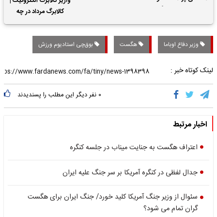
واریز کالابرگ الکترونیک |
حقوق بازنشستگان
کالابرگ مرداد در چه
تاریخی واریز خواهد شد؟
وزیر دفاع اوباما
هگست
بوق‌چی استادیوم ورزش
لینک کوتاه خبر :
۰
نفر دیگر این مطلب را پسندیدند
اخبار مرتبط
اعتراف هگست به جنایت میناب در جلسه کنگره
جدال لفظی در کنگره آمریکا بر سر جنگ علیه ایران
سئوال از وزیر جنگ آمریکا کلید خورد/ جنگ ایران برای هگست
گران تمام می شود؟