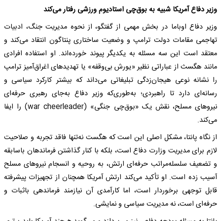
وزیر دفاع آمریکا شبیه به بوق‌چی استادیوم ورزشی رفتار می‌کند
وزیر دفاع اوباما در بخش مهمی از گفتگو، از نحوه مدیریت جنگ، ادبیات
تهاجمی مقامات دولت ترامپ و وضعیت ساختاری پنتاگون انتقاد می‌کند و
معتقد است این سه مسئله به یکدیگر پیوند خورده‌اند. او استفاده افرادی
مانند هگسث از عباراتی نظیر «یورش بی‌وقفه» یا تهدیدهای اغراق‌آمیز ترامپ
را نشانه نوعی هیجان‌زدگی تبلیغاتی می‌داند که بیشتر کارکرد سیاسی و
رسانه‌ای دارد تا راهبردی؛ به‌طوری‌که وزیر دفاع به‌جای رهبری حرفه‌ای
نیروهای مسلح، نقش یک «بوق‌چی جنگی» (war cheerleader) را ایفا
می‌کند.
از نگاه پانتا، مشکل اصلی این است که هگست نه‌تنها فاقد تجربه و صلاحیت
لازم برای مدیریت وزارت دفاع است، بلکه با کنار گذاشتن فرماندهان باسابقه
و تضعیف سلسله‌مراتب حرفه‌ای ارتش، به روحیه و انسجام نیروهای مسلح
آسیب زده است. او تأکید می‌کند ارتش آمریکا همچنان از تجهیزات پیشرفته
قابل توجهی برخوردار است، اما کارآمدی آن نیازمند فرماندهی باثبات و
حرفه‌ای است، نه مدیریت سیاسی و نمایشی.