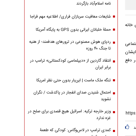
نامه اسلام‌آباد بازگردند
شایعات معافیت سربازان فراری/ اطلاعیه مهم فراجا
 خانه
حملۀ خلبانان ایرانی بدون GPS به پایگاه آمریکا
ردپای هوش مصنوعی در ترورهای هدفمند؛ از هنیه
تماعی
تا جنگ ۴۰ روزه
ایشان
ر دفع
انتقاد گاردین از «دیپلماسی کودکستانی» ترامپ در
برابر ایران
تنگه ملک ماست | این‌بار بدون حتی نظر امریکا
احتمال شنیدن صدای انفجار در پاکدشت / نگران
نشوید
وزیر خارجه ترکیه: اسرائیل هیچ قصدی برای صلح در
غزه ندارد
د
کمدی ترامپ در لاس‌وگاس: کودکی که طعمۀ