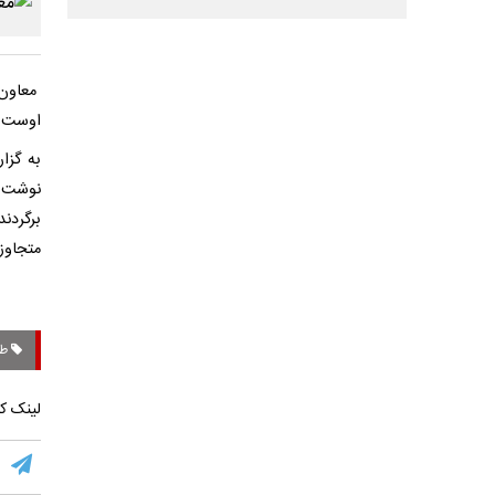
معاون 
اوست.
به گزا
نوشت: 
برگردن
متجاوز 
طب
لینک کو