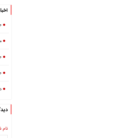
اخبا
ط
م
ط
ط
د
دیدگ
نام ش