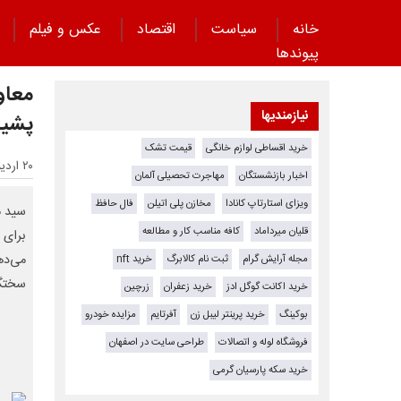
خانه
سیاست
اقتصاد
عکس و فیلم
پیوند‌ها
معاون
نیازمندیها
پشیم
خرید اقساطی لوازم خانگی
قیمت تشک
۲۰ اردیبهشت ۱۴۰۵ - ۱۹:۰۴
اخبار بازنشستگان
مهاجرت تحصیلی آلمان
ویزای استارتاپ کانادا
مخازن پلی اتیلن
فال حافظ
سید م
قلیان میرداماد
کافه مناسب کار و مطالعه
برای 
می‌ده
مجله آرایش گرام
ثبت نام کالابرگ
خرید nft
سختگی
خرید اکانت گوگل ادز
خرید زعفران
زرچین
بوکینگ
خرید پرینتر لیبل زن
آفرتایم
مزایده خودرو
فروشگاه لوله و اتصالات
طراحی سایت در اصفهان
خرید سکه پارسیان گرمی