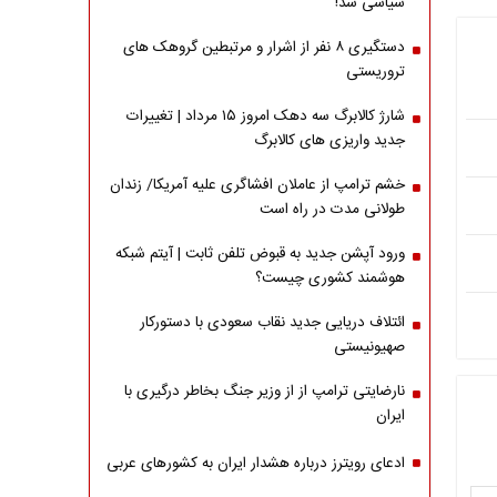
سیاسی شد!
دستگیری ۸ نفر از اشرار و مرتبطین گروهک های
تروریستی
شارژ کالابرگ سه دهک امروز ۱۵ مرداد | تغییرات
جدید واریزی های کالابرگ
خشم ترامپ از عاملان افشاگری‌ علیه آمریکا/ زندان
طولانی مدت در راه است
ورود آپشن جدید به قبوض تلفن ثابت | آیتم شبکه
هوشمند کشوری چیست؟
ائتلاف دریایی جدید نقاب سعودی با دستورکار
صهیونیستی
نارضایتی ترامپ از از وزیر جنگ بخاطر درگیری با
ایران
ادعای رویترز درباره هشدار ایران به کشورهای عربی