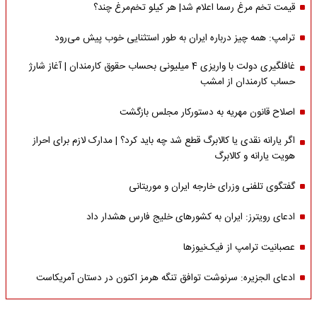
قیمت تخم مرغ رسما اعلام شد| هر کیلو تخم‌مرغ چند؟
ترامپ: همه چیز درباره ایران به طور استثنایی خوب پیش می‌رود
غافلگیری دولت با واریزی 4 میلیونی بحساب حقوق کارمندان | آغاز شارژ
حساب کارمندان از امشب
اصلاح قانون مهریه به دستورکار مجلس بازگشت
اگر یارانه نقدی یا کالابرگ قطع شد چه باید کرد؟ | مدارک لازم برای احراز
هویت یارانه و کالابرگ
گفتگوی تلفنی وزرای خارجه ایران و موریتانی
ادعای رویترز: ایران به کشورهای خلیج فارس هشدار داد
عصبانیت ترامپ از فیک‌نیوزها
ادعای الجزیره: سرنوشت توافق تنگه هرمز اکنون در دستان آمریکاست