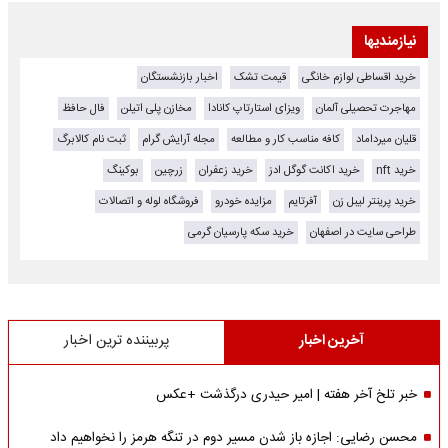
نیازمندیها
خرید اقساطی لوازم خانگی
قیمت تشک
اخبار بازنشستگان
مهاجرت تحصیلی آلمان
ویزای استارتاپ کانادا
مخازن پلی اتیلن
فال حافظ
قلیان میرداماد
کافه مناسب کار و مطالعه
مجله آرایش گرام
ثبت نام کالابرگ
خرید nft
خرید اکانت گوگل ادز
خرید زعفران
زرچین
بوکینگ
خرید پرینتر لیبل زن
آفرتایم
مزایده خودرو
فروشگاه لوله و اتصالات
طراحی سایت در اصفهان
خرید سکه پارسیان گرمی
آخرین اخبار
پربیننده ترین اخبار
خبر تلخ آخر هفته | امیر حیدری درگذشت +عکس
محسن رضایی: اجازه باز شدن مسیر دوم در تنگه هرمز را نخواهیم داد