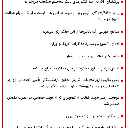
پزشکیان: اگر به امید کشورهای دیگر بنشینیم شکست می‌خوریم
واریز 10/475/963 تومان برای سهام عدالتی ها | قیمت و ارزش سهام عدالت
امروز 18 مرداد
سناتور مورفی: آمریکایی‌ها از این جنگ رنج می‌برند
ادعای آکسیوس درباره مذاکرات آمریکا و ایران
حکم رهبر انقلاب برای محسن رضایی
ادعای ترامپ: بطور محدود در حال مذاکره با ایران هستیم
زمان دقیق واریز معوقات افزایش حقوق بازنشستگان تأمین اجتماعی | واریز
2 ماه فروردین و اردیبهشت حقوق بازنشستگان با هم
توصیف رهبر شهید انقلاب از تصویری که از شهید حججی در اسارت داعش
منتشر شد
واشنگتن منتظر پیشنهاد جدید ایران
پزشکیان: باوجود پیچیدگی دیپلماسی پس‌از جنگ، ارتباط مطلوبی با