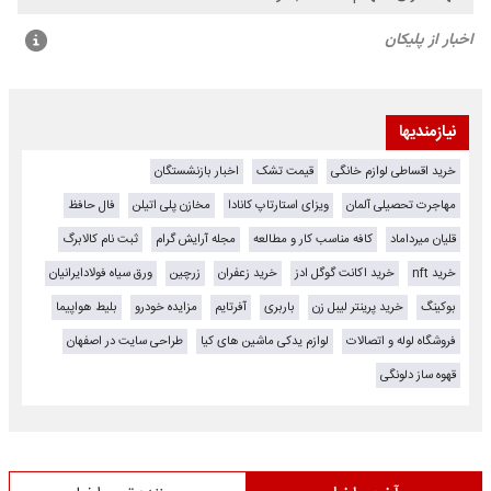
نیازمندیها
خرید اقساطی لوازم خانگی
قیمت تشک
اخبار بازنشستگان
مهاجرت تحصیلی آلمان
ویزای استارتاپ کانادا
مخازن پلی اتیلن
فال حافظ
قلیان میرداماد
کافه مناسب کار و مطالعه
مجله آرایش گرام
ثبت نام کالابرگ
خرید nft
خرید اکانت گوگل ادز
خرید زعفران
زرچین
ورق سیاه فولادایرانیان
بوکینگ
خرید پرینتر لیبل زن
باربری
آفرتایم
مزایده خودرو
بلیط هواپیما
فروشگاه لوله و اتصالات
لوازم یدکی ماشین های کیا
طراحی سایت در اصفهان
قهوه ساز دلونگی