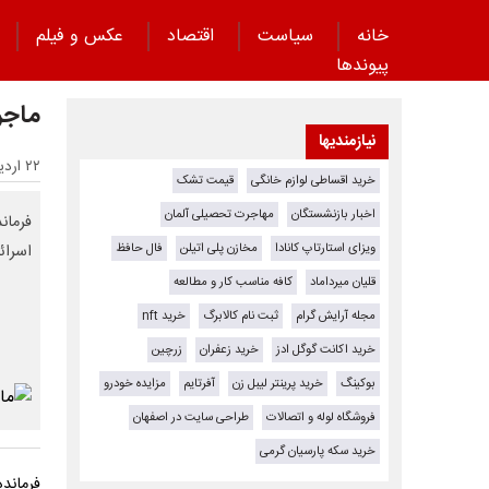
خانه
سیاست
اقتصاد
عکس و فیلم
پیوند‌ها
ماجر
نیازمندیها
۲۲ اردیبهشت ۱۴۰۵ - ۱۴:۱۰
خرید اقساطی لوازم خانگی
قیمت تشک
اخبار بازنشستگان
مهاجرت تحصیلی آلمان
فرماند
ویزای استارتاپ کانادا
مخازن پلی اتیلن
فال حافظ
اسرائ
قلیان میرداماد
کافه مناسب کار و مطالعه
مجله آرایش گرام
ثبت نام کالابرگ
خرید nft
خرید اکانت گوگل ادز
خرید زعفران
زرچین
بوکینگ
خرید پرینتر لیبل زن
آفرتایم
مزایده خودرو
فروشگاه لوله و اتصالات
طراحی سایت در اصفهان
خرید سکه پارسیان گرمی
فرماند