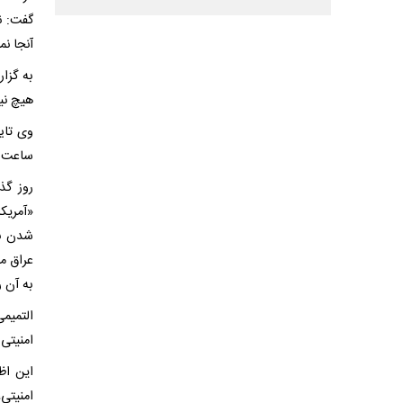
آنجا نما
به گزار
هیچ نیر
ساعت در
روز گذ
«آمریک
شدن به
عراق م
به آن را
التمیم
امنیتی
این اظ
امنیتی