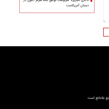
ادعای الجزیره: سرنوشت توافق تنگه هرمز اکنون در
دستان آمریکاست
بع بلامانع است