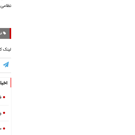
نظامی 
فر
لینک کو
اخبا
ف
و
ح