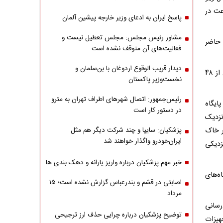
صحرای نجف بوده اسرائیلی بوده و بیش از ۴۸ ساعت در
پاسخ ایران به ادعای وزیر خارجه پیشین آلمان
مشاور رئیس مجلس: مجلس تعطیل نیست و
 حاضر
فعالیت‌های آن متوقف نشده است
دیدار قریب الوقوع اردوغان با بن‌سلمان و
وی تایید کرد که نیرویی که در ماه مارس در صحرای نجف بوده اسرائیلی بوده و بیش از ۴۸
نخست‌وزیر پاکستان
رئیس‌جمهور: اتصال شهرهای اطراف تهران به مترو
ایگاه
در دستور کار است
نزدیک
ر خاک
پزشکیان: سایپا و چند شرکت دیگر هم مثل
ایران‌خودرو واگذار خواهند شد
زدیکی
خبر مهم پزشکیان درباره واریز یارانه و دهک بندی ها
ه‌های
اصابتی در قشم و بندرعباس گزارش نشده است؛ ۱۵
مرداد
رسانی
توضیح پزشکیان درباره چرایی حذف ارز ترجیحی
هیزات