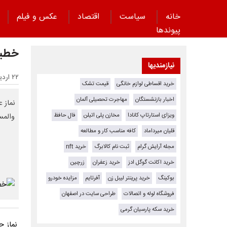
خانه
سیاست
اقتصاد
عکس و فیلم
پیوند‌ها
خطیب
نیازمندیها
۲۲ اردیبهشت ۱۴۰۵ - ۱۶:۵۹
خرید اقساطی لوازم خانگی
قیمت تشک
اخبار بازنشستگان
مهاجرت تحصیلی آلمان
ویزای استارتاپ کانادا
مخازن پلی اتیلن
فال حافظ
والمس
قلیان میرداماد
کافه مناسب کار و مطالعه
مجله آرایش گرام
ثبت نام کالابرگ
خرید nft
خرید اکانت گوگل ادز
خرید زعفران
زرچین
بوکینگ
خرید پرینتر لیبل زن
آفرتایم
مزایده خودرو
فروشگاه لوله و اتصالات
طراحی سایت در اصفهان
خرید سکه پارسیان گرمی
نماز ج