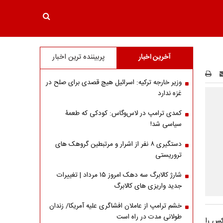
آخرین اخبار
پربیننده ترین اخبار
وزیر خارجه ترکیه: اسرائیل هیچ قصدی برای صلح در
غزه ندارد
کمدی ترامپ در لاس‌وگاس: کودکی که طعمۀ
سیاسی شد!
دستگیری ۸ نفر از اشرار و مرتبطین گروهک های
تروریستی
شارژ کالابرگ سه دهک امروز ۱۵ مرداد | تغییرات
جدید واریزی های کالابرگ
خشم ترامپ از عاملان افشاگری‌ علیه آمریکا/ زندان
طولانی مدت در راه است
کس را