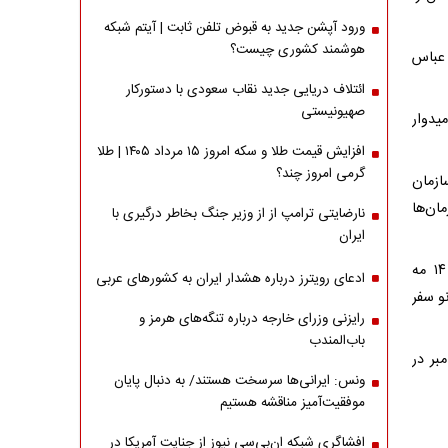
ورود آپشن جدید به قبوض تلفن ثابت | آیتم شبکه
هوشمند کشوری چیست؟
 عباس
ائتلاف دریایی جدید نقاب سعودی با دستورکار
صهیونیستی
یدوار
افزایش قیمت طلا و سکه امروز ۱۵ مرداد ۱۴۰۵ | طلا
گرمی امروز چند؟
ازمان
ان‌ها
نارضایتی ترامپ از از وزیر جنگ بخاطر درگیری با
ایران
پیش‌تر، رسانه‌های هندی گزارش دادند که انتظار می‌رود وزیر امور خارجه ایران ۱۴ مه
ادعای رویترز درباره هشدار ایران به کشورهای عربی
نو سفر
رایزنی وزرای خارجه درباره تنگه‌های هرمز و
باب‌المندب
بر در
ونس: ایرانی‌ها سرسخت هستند/ به دنبال پایان
موفقیت‌آمیز مناقشه هستیم
افشاگری شبکه ان‌بی‌سی نیوز از جنایت آمریکا در