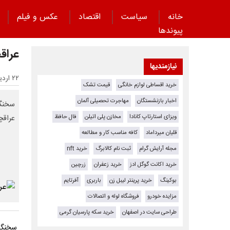
خانه
سیاست
اقتصاد
عکس و فیلم
پیوند‌ها
عراق
نیازمندیها
۲۲ اردیبهشت ۱۴۰۵ - ۱۷:۵۲
خرید اقساطی لوازم خانگی
قیمت تشک
اخبار بازنشستگان
مهاجرت تحصیلی آلمان
سخنگو
ویزای استارتاپ کانادا
مخازن پلی اتیلن
فال حافظ
عراقچ
قلیان میرداماد
کافه مناسب کار و مطالعه
مجله آرایش گرام
ثبت نام کالابرگ
خرید nft
خرید اکانت گوگل ادز
خرید زعفران
زرچین
بوکینگ
خرید پرینتر لیبل زن
باربری
آفرتایم
مزایده خودرو
فروشگاه لوله و اتصالات
طراحی سایت در اصفهان
خرید سکه پارسیان گرمی
سخنگوی