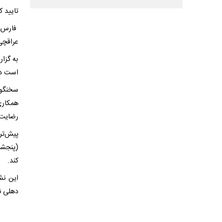
تایید ک
فارس؛ 
عراقچی
به گزا
است در 
سخنگوی
همکاری
رضایت
کند.
این نش
دهلی نو