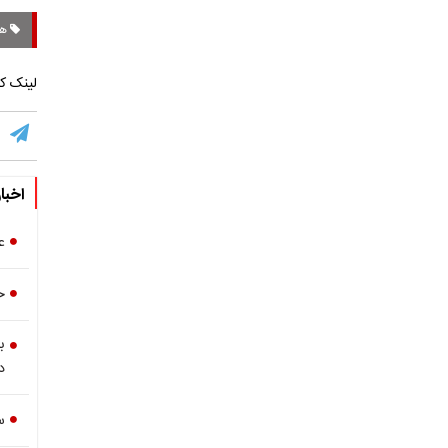
هن
لینک کو
اخبا
ع
خ
ب
د
س