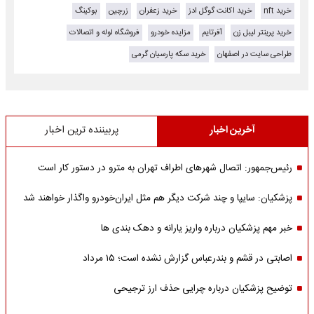
خرید nft
خرید اکانت گوگل ادز
خرید زعفران
زرچین
بوکینگ
خرید پرینتر لیبل زن
آفرتایم
مزایده خودرو
فروشگاه لوله و اتصالات
طراحی سایت در اصفهان
خرید سکه پارسیان گرمی
آخرین اخبار
پربیننده ترین اخبار
رئیس‌جمهور: اتصال شهرهای اطراف تهران به مترو در دستور کار است
پزشکیان: سایپا و چند شرکت دیگر هم مثل ایران‌خودرو واگذار خواهند شد
خبر مهم پزشکیان درباره واریز یارانه و دهک بندی ها
اصابتی در قشم و بندرعباس گزارش نشده است؛ ۱۵ مرداد
توضیح پزشکیان درباره چرایی حذف ارز ترجیحی