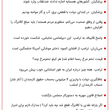
پزشکیان: کشورهای همسایه اجازه ندادند ضدنقلاب وارد شوند
پزشکیان: در ابتدای دولت با قطعی برق، آب و گاز مواجه بودیم
وقتی از وفاق صحبت می‌کنم، منظورم مردم هستند/ باید مبلغ کالابرگ را
افزایش دهیم
پاسخ قالیباف به ترامپ: این دیپلماسی نمایشی، شکست خورده است
سی‌ان‌ان: ترامپ از افشای کمبود ذخایر موشکی آمریکا خشمگین است
قیمت تخم مرغ رسما اعلام شد| هر کیلو تخم‌مرغ چند؟
ترامپ: همه چیز درباره ایران به طور استثنایی خوب پیش می‌رود
غافلگیری دولت با واریزی 4 میلیونی بحساب حقوق کارمندان | آغاز شارژ
حساب کارمندان از امشب
اصلاح قانون مهریه به دستورکار مجلس بازگشت
اگر یارانه نقدی یا کالابرگ قطع شد چه باید کرد؟ | مدارک لازم برای احراز