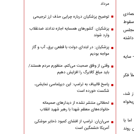
مرداد
تصادی
توضیح پزشکیان درباره چرایی حذف ارز ترجیحی
 سقوط
پزشکیان: کشورهای همسایه اجازه ندادند ضدنقلاب
 مجلس
وارد شوند
 داشته
پزشکیان: در ابتدای دولت با قطعی برق، آب و گاز
مواجه بودیم
- سایه
وقتی از وفاق صحبت می‌کنم، منظورم مردم هستند/
باید مبلغ کالابرگ را افزایش دهیم
اً فکر
پاسخ قالیباف به ترامپ: این دیپلماسی نمایشی،
شکست خورده است
ز شد،
یخواه
لحظاتی منتشر نشده از دیدارهای صمیمانه
خانواده‌های معظم شهدا با رهبر شهید انقلاب
ما با
سی‌ان‌ان: ترامپ از افشای کمبود ذخایر موشکی
آمریکا خشمگین است
 روند