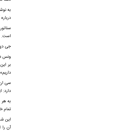
به نوش
درباره
سناتور
است. ام
جی دی 
ونس دو
بر این
داریم» 
سی ان 
دارد: ا
به هر 
تمام خو
این شب
آن را 