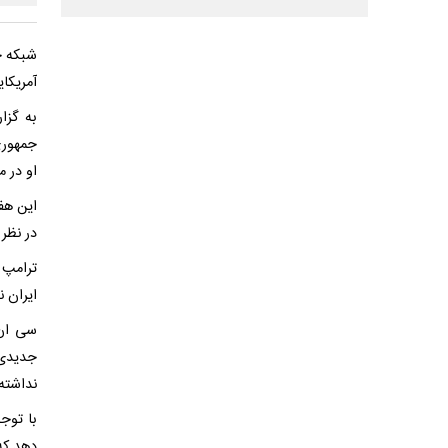
شبکه خ
آمریکا
به گزا
جمهوری
او در م
این هف
در نظر 
ترامپ 
ایران ن
سی ان 
جدیدی 
نداشته
با توج
دهد که