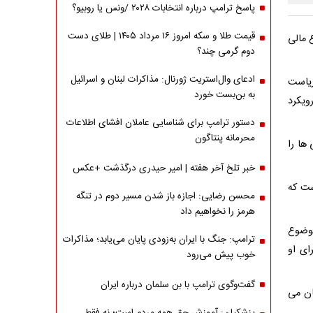
پاسخ ترامپ درباره انتخابات ۲۰۲۸ /ونس یا روبیو؟
قیمت طلا و سکه امروز ۱۶ مرداد ۱۴۰۵ | طلای دست
 مالی
دوم گرمی چند؟
ادعای وال‌استریت ژورنال: مذاکرات لبنان و اسرائیل
ریاست
به بن‌بست خورد
ویکرد
دستور ترامپ برای شناسایی عاملان افشای اطلاعات
محرمانه پنتاگون
ها را
خبر تلخ آخر هفته | امیر حیدری درگذشت +عکس
ست که
محسن رضایی: اجازه باز شدن مسیر دوم در تنگه
هرمز را نخواهیم داد
وضوع
ترامپ: جنگ با ایران به‌زودی پایان می‌یابد؛ مذاکرات
ای او
خوب پیش می‌رود
گفت‌وگوی ترامپ با بن سلمان درباره ایران
ان می