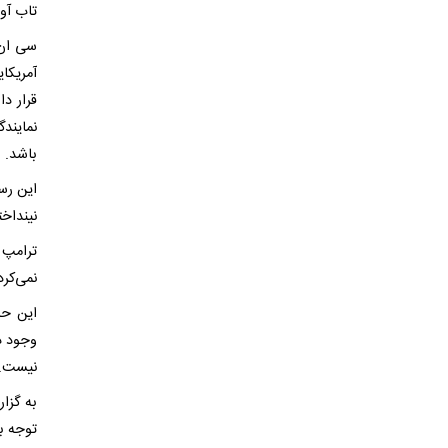
تاب آور
سی ان 
آمریکا
قرار د
نمایندگ
باشد.
این رسا
نینداخ
ترامپ ج
نمی‌کرد
این حس
وجود دا
نیست.
به گزار
توجه ب