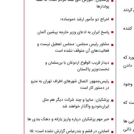
پزشکیان: آموزش حق همه مردم است؛ نه فقط
پولدارها
کردند
اخراج دو مأمور ارشد «موساد»؛
کننده
پاسخ ایران به ادعای وزیر خارجه پیشین آلمان
مشاور رئیس مجلس: مجلس تعطیل نیست و
فعالیت‌های آن متوقف نشده است
رد که
دیدار قریب الوقوع اردوغان با بن‌سلمان و
 دادن
نخست‌وزیر پاکستان
رئیس‌جمهور: اتصال شهرهای اطراف تهران به مترو
 وجود
در دستور کار است
پزشکیان: سایپا و چند شرکت دیگر هم مثل
ست که
ایران‌خودرو واگذار خواهند شد
خبر مهم پزشکیان درباره واریز یارانه و دهک بندی ها
یی ها
 ذاتی
اصابتی در قشم و بندرعباس گزارش نشده است؛ ۱۵