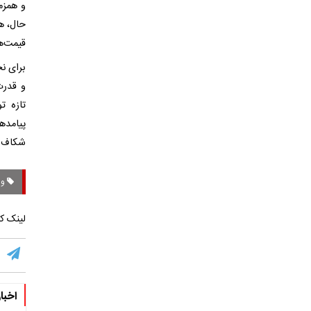
و همزما
حال، ه
قیمت‌ها
برای ن
و قدرت
پیامده
شکاف می
وا
لینک کو
اخبا