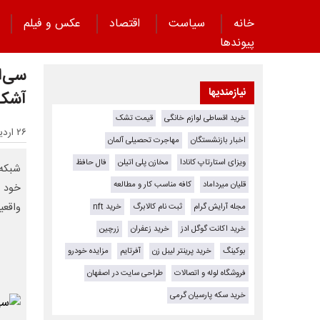
خانه
سیاست
اقتصاد
عکس و فیلم
پیوند‌ها
سی‌ا
نیازمندیها
آشکا
خرید اقساطی لوازم خانگی
قیمت تشک
۲۶ اردیبهشت ۱۴۰۵ - ۱۲:۵۲
اخبار بازنشستگان
مهاجرت تحصیلی آلمان
ویزای استارتاپ کانادا
مخازن پلی اتیلن
فال حافظ
شبکه 
قلیان میرداماد
کافه مناسب کار و مطالعه
خود ر
واقعی
مجله آرایش گرام
ثبت نام کالابرگ
خرید nft
خرید اکانت گوگل ادز
خرید زعفران
زرچین
بوکینگ
خرید پرینتر لیبل زن
آفرتایم
مزایده خودرو
فروشگاه لوله و اتصالات
طراحی سایت در اصفهان
خرید سکه پارسیان گرمی