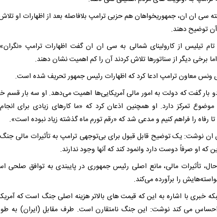
ته سی ان ان، جمهوریخواهان هم حزبی ترامپ بلافاصله بعد از اظهارات او تلاش 
 آن توضیح دهند.
 تام تیلیس از کارولینای شمالی به سی ان ان گفت اظهارات ترامپ «نگران» 
ا برخی دیگر از سناتورها تلاش کردند آن را کم اهمیت نشان دهند.
ونس معاون ترامپ ادعا کرد که اظهارات رئیس جمهور تحریف شده است.
 بار گفت که دولت به امور مالی آمریکایی‌ها اهمیت می‌دهد. او سه بار قسم خو
 موضوع تمرکز دارد. او همچنین اذعان کرد که «ما کارهای زیادی برای انجام
تا رفاه را فراهم کنیم و مدعی شد که «رقم تورم ماه گذشته زیاد نبوده است».
ان نوشت: یک توضیح قابل قبول برای بی‌توجهی ترامپ به تأثیرات مالی جنگ
ین که او صرفاً دوست دارد وانمود کند که آنها وجود ندارند.
حال، تأثیرات مالی، مانع اصلی رئیس جمهوری در پایبندی به توافق صلحی ا
استه‌هایش را برآورده می‌کند.
که خبری با اشاره به این که قیمت های بالاتر هزینه اصلی جنگ است که آمریکا
احساس می کند نوشت: این جنگ نامتقارن است. طرف مقابل (ایران) به طور