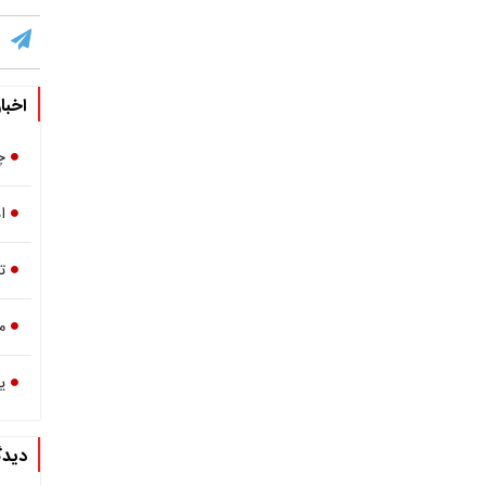
اخبا
چ
ا
ت
م
یک
دیدگ