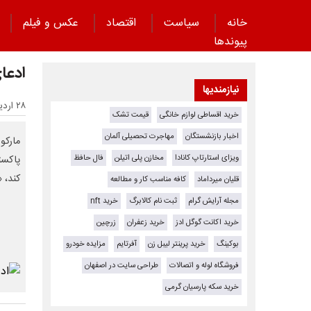
خانه
سیاست
اقتصاد
عکس و فیلم
پیوند‌ها
ادعا
نیازمندیها
۲۸ اردیبهشت ۱۴۰۵ - ۰۸:۰۹
خرید اقساطی لوازم خانگی
قیمت تشک
اخبار بازنشستگان
مهاجرت تحصیلی آلمان
مارکو 
ویزای استارتاپ کانادا
مخازن پلی اتیلن
فال حافظ
پاکست
کند، 
قلیان میرداماد
کافه مناسب کار و مطالعه
مجله آرایش گرام
ثبت نام کالابرگ
خرید nft
خرید اکانت گوگل ادز
خرید زعفران
زرچین
بوکینگ
خرید پرینتر لیبل زن
آفرتایم
مزایده خودرو
فروشگاه لوله و اتصالات
طراحی سایت در اصفهان
خرید سکه پارسیان گرمی