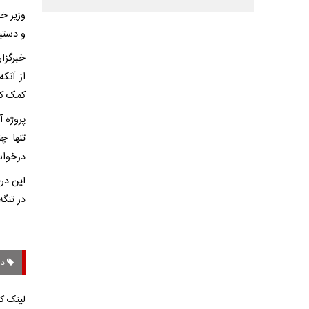
وزیر خا
و دستیا
خبرگزار
از آنک
کمک کند
پروژه آ
تنها چ
درخواس
در تنگه
دی
لینک کو