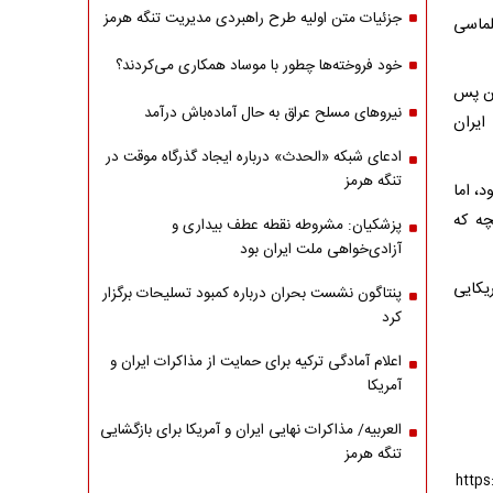
جزئیات متن اولیه طرح راهبردی مدیریت تنگه هرمز
لماسی
خود فروخته‌ها چطور با موساد همکاری می‌کردند؟
گتن پس
نیروهای مسلح عراق به حال آماده‌باش درآمد
ایران
ادعای شبکه «الحدث» درباره ایجاد گذرگاه موقت در
تنگه هرمز
، اما
چه که
پزشکیان: مشروطه نقطه عطف بیداری و
آزادی‌خواهی ملت ایران بود
مریکایی
پنتاگون نشست بحران درباره کمبود تسلیحات برگزار
کرد
اعلام آمادگی ترکیه برای حمایت از مذاکرات ایران و
آمریکا
العربیه/ مذاکرات نهایی ایران و آمریکا برای بازگشایی
تنگه هرمز