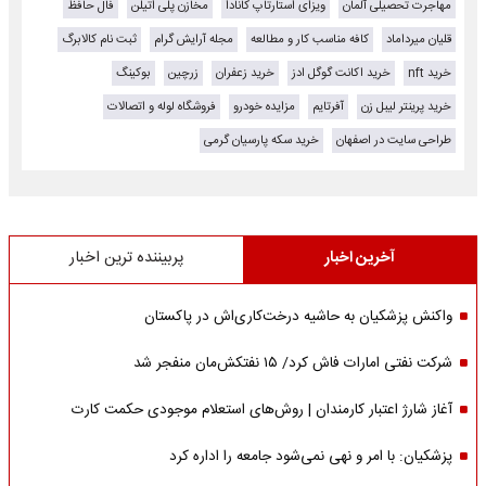
مهاجرت تحصیلی آلمان
ویزای استارتاپ کانادا
مخازن پلی اتیلن
فال حافظ
قلیان میرداماد
کافه مناسب کار و مطالعه
مجله آرایش گرام
ثبت نام کالابرگ
خرید nft
خرید اکانت گوگل ادز
خرید زعفران
زرچین
بوکینگ
خرید پرینتر لیبل زن
آفرتایم
مزایده خودرو
فروشگاه لوله و اتصالات
طراحی سایت در اصفهان
خرید سکه پارسیان گرمی
آخرین اخبار
پربیننده ترین اخبار
واکنش پزشکیان به حاشیه درخت‌کاری‌اش در پاکستان
شرکت نفتی امارات فاش کرد/ ۱۵ نفتکش‌مان منفجر شد
آغاز شارژ اعتبار کارمندان | روش‌های استعلام موجودی حکمت کارت
پزشکیان: با امر و نهی نمی‌شود جامعه را اداره کرد