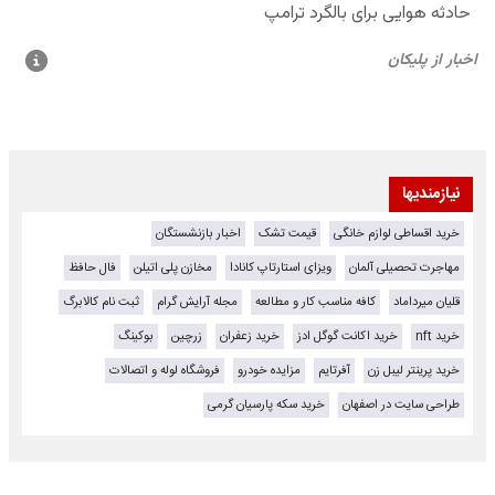
نیازمندیها
خرید اقساطی لوازم خانگی
قیمت تشک
اخبار بازنشستگان
مهاجرت تحصیلی آلمان
ویزای استارتاپ کانادا
مخازن پلی اتیلن
فال حافظ
قلیان میرداماد
کافه مناسب کار و مطالعه
مجله آرایش گرام
ثبت نام کالابرگ
خرید nft
خرید اکانت گوگل ادز
خرید زعفران
زرچین
بوکینگ
خرید پرینتر لیبل زن
آفرتایم
مزایده خودرو
فروشگاه لوله و اتصالات
طراحی سایت در اصفهان
خرید سکه پارسیان گرمی