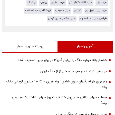
خرید nft
خرید اکانت گوگل ادز
خرید زعفران
زرچین
بوکینگ
خرید پرینتر لیبل زن
آفرتایم
مزایده خودرو
فروشگاه لوله و اتصالات
طراحی سایت در اصفهان
خرید سکه پارسیان گرمی
آخرین اخبار
پربیننده ترین اخبار
هشدار پانتا درباره جنگ با ایران/ آمریکا در برابر چین تضعیف شده
دو راهی دردناک ترامپ برای خروج از جنگ ایران
وام برای یارانه بگیران بدون ضامن | وام فوری ۱۰ تا ۱۰۰ میلیون تومانی بانک
رفاه
حساب سهام عدالتی ها پرپول شد| قیمت روز سهام عدالت یک میلیونی
چند؟
پیروزی خیالی ترامپ در جنگ با ایران