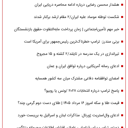
هشدار محسن رضایی درباره ادامه محاصره دریایی ایران
شکست توطئه موساد علیه ایران/۲ مقام‌ ارشد برکنار شدند
خبر مهم تأمین‌اجتماعی | زمان پرداخت مابه‌التفاوت حقوق بازنشستگان
برنی سندرز: ترامپ خطرناک‌ترین رئیس‌جمهور برای آمریکا است
تیراندازی در یک مدرسه در تایلند/۲ کشته و ۱۵ مجروح
ادعای رسانه آمریکایی درباره توافق ایران و عمان
امضای توافقنامه دفاعی مشترک میان سه کشور همسایه
پاسخ ترامپ درباره انتخابات ۲۰۲۸ /ونس یا روبیو؟
قیمت طلا و سکه امروز ۱۶ مرداد ۱۴۰۵ | طلای دست دوم گرمی چند؟
ادعای وال‌استریت ژورنال: مذاکرات لبنان و اسرائیل به بن‌بست خورد
دستور ترامپ برای شناسایی عاملان افشای اطلاعات محرمانه پنتاگون