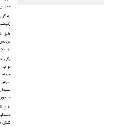
مجلس و
به گزا
(دوشنبه ۴ خرداد ماه) برگزار 
طبق شن
پردیس و
ریاست 
یکی دی
نواب ر
میمه، 
سرعین،
سلیمان
حضور کر
طبق آئ
مستقیم
شش دبی