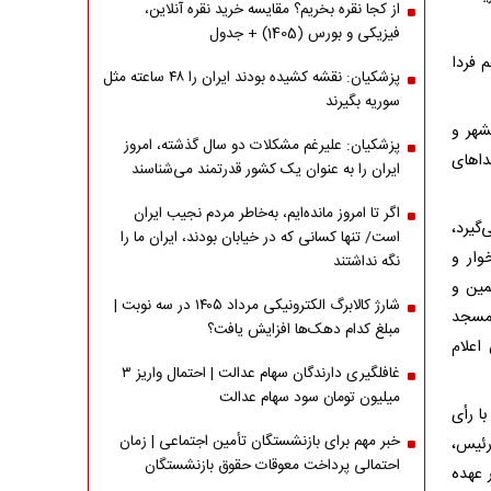
از کجا نقره بخریم؟ مقایسه خرید نقره آنلاین،
فیزیکی و بورس (1405) + جدول
 فردا
پزشکیان: نقشه کشیده بودند ایران را ۴۸ ساعته مثل
سوریه بگیرند
شهر و
پزشکیان: علیرغم مشکلات دو سال گذشته، امروز
داهای
ایران را به عنوان یک کشور قدرتمند می‌شناسند
اگر تا امروز مانده‌ایم، به‌خاطر مردم نجیب ایران
گیرد،
است/ تنها کسانی که در خیابان بودند، ایران ما را
وار و
نگه نداشتند
مین و
شارژ کالابرگ الکترونیکی مرداد ۱۴۰۵ در سه نوبت |
 مسجد
مبلغ کدام دهک‌ها افزایش یافت؟
اعلام
غافلگیری دارندگان سهام عدالت | احتمال واریز ۳
میلیون تومان سود سهام عدالت
ا رأی
خبر مهم برای بازنشستگان تأمین اجتماعی | زمان
رئیس،
احتمالی پرداخت معوقات حقوق بازنشستگان
 عهده