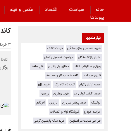
خانه
سیاست
اقتصاد
عکس و فیلم
پیوند‌ها
کاند
نیازمندیها
۳ خرداد ۱۴۰۵ - ۱۴:۲۵
خرید اقساطی لوازم خانگی
قیمت تشک
اخبار بازنشستگان
مهاجرت تحصیلی آلمان
ویزای استارتاپ کانادا
مخازن پلی اتیلن
فال حافظ
برگزا
قلیان میرداماد
کافه مناسب کار و مطالعه
مجله آرایش گرام
ثبت نام کالابرگ
خرید nft
خرید اکانت گوگل ادز
خرید زعفران
زرچین
بوکینگ
خرید پرینتر لیبل زن
باربری
آفرتایم
مزایده خودرو
فروشگاه لوله و اتصالات
طراحی سایت در اصفهان
خرید سکه پارسیان گرمی
قرار ا