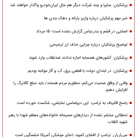
پزشکیان: سایپا و چند شرکت دیگر هم مثل ایران‌خودرو واگذار خواهند شد
خبر مهم پزشکیان درباره واریز یارانه و دهک بندی ها
اصابتی در قشم و بندرعباس گزارش نشده است؛ ۱۵ مرداد
توضیح پزشکیان درباره چرایی حذف ارز ترجیحی
پزشکیان: کشورهای همسایه اجازه ندادند ضدنقلاب وارد شوند
پزشکیان: در ابتدای دولت با قطعی برق، آب و گاز مواجه بودیم
وقتی از وفاق صحبت می‌کنم، منظورم مردم هستند/ باید مبلغ کالابرگ را
افزایش دهیم
پاسخ قالیباف به ترامپ: این دیپلماسی نمایشی، شکست خورده است
لحظاتی منتشر نشده از دیدارهای صمیمانه خانواده‌های معظم شهدا با رهبر
شهید انقلاب
سی‌ان‌ان: ترامپ از افشای کمبود ذخایر موشکی آمریکا خشمگین است