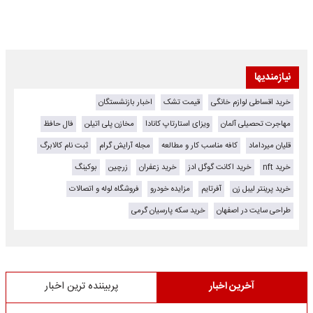
نیازمندیها
خرید اقساطی لوازم خانگی
قیمت تشک
اخبار بازنشستگان
مهاجرت تحصیلی آلمان
ویزای استارتاپ کانادا
مخازن پلی اتیلن
فال حافظ
قلیان میرداماد
کافه مناسب کار و مطالعه
مجله آرایش گرام
ثبت نام کالابرگ
خرید nft
خرید اکانت گوگل ادز
خرید زعفران
زرچین
بوکینگ
خرید پرینتر لیبل زن
آفرتایم
مزایده خودرو
فروشگاه لوله و اتصالات
طراحی سایت در اصفهان
خرید سکه پارسیان گرمی
آخرین اخبار
پربیننده ترین اخبار