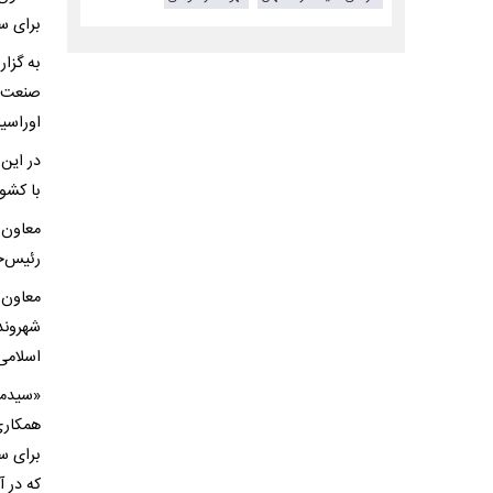
برای سف
به گزا
صنعت، 
اوراسیا
در این
با کشور
معاون 
رئیس‌ج
معاون 
شهروند
اسلامی 
«سیدمح
همکاری
برای س
که در آ