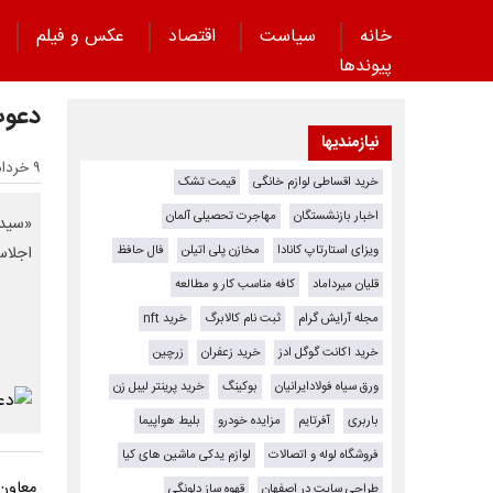
خانه
سیاست
اقتصاد
عکس و فیلم
پیوند‌ها
دعوت
نیازمندیها
۹ خرداد ۱۴۰۵ - ۱۸:۲۳
خرید اقساطی لوازم خانگی
قیمت تشک
اخبار بازنشستگان
مهاجرت تحصیلی آلمان
«سیدم
ویزای استارتاپ کانادا
مخازن پلی اتیلن
فال حافظ
اجلاس
قلیان میرداماد
کافه مناسب کار و مطالعه
مجله آرایش گرام
ثبت نام کالابرگ
خرید nft
خرید اکانت گوگل ادز
خرید زعفران
زرچین
ورق سیاه فولادایرانیان
بوکینگ
خرید پرینتر لیبل زن
باربری
آفرتایم
مزایده خودرو
بلیط هواپیما
فروشگاه لوله و اتصالات
لوازم یدکی ماشین های کیا
معاون 
طراحی سایت در اصفهان
قهوه ساز دلونگی