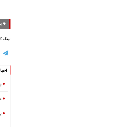
پز
لینک کو
اخبا
پ
د
پ