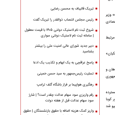
تبریک قالیباف به محسن رضایی
 وزیر
رئیس مجلس انتصاب ذوالقدر را تبریک گفت
تصادی
شروع ثبت نام لاستیک دولتی ۱۴۰۵ با قیمت معقول
| سامانه ثبت نام لاستیک دولتی سواری
مرتبط
دبیر جدید شورای عالی امنیت ملی را بیشتر
بشناسید
کیان»
پاسخ عراقچی به یک ابهام و تکذیب یک ادعا
هان و
تسلیت رئیس‌جمهور به سید حسن خمینی
مهوری
رهگیری هواپیما بر فراز باشگاه گلف ترامپ
سترده
رقم واریزی سود سهام عدالت چقدر است؟ | شارژ
 کوبا
سود سهام عدالت قبل از هفته دولت
پو شد
واریز کمک هزینه اضافه با حقوق بازنشستگان | حقوق