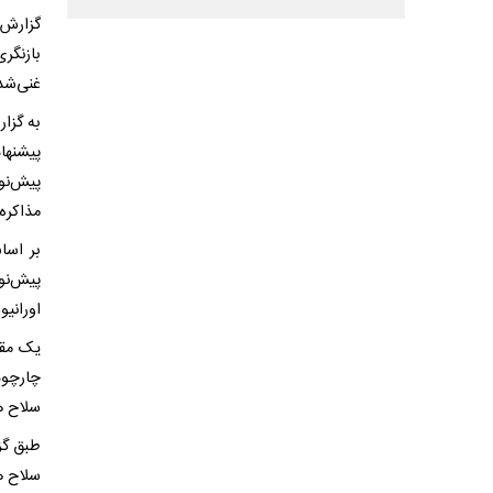
گزارش 
بازنگر
غنی‌شده
به گزار
پیشنها
پیش‌نو
مذاکره
بر اسا
پیش‌نو
اورانیو
یک مقا
چارچوب
سلاح ه
طبق گز