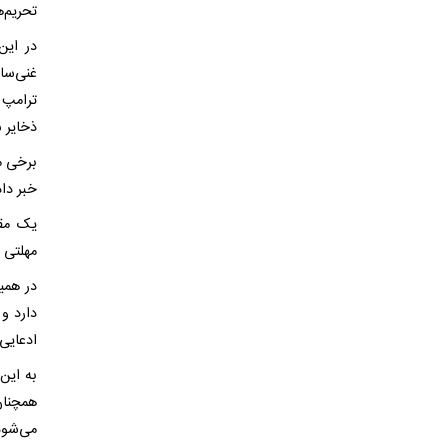
تحریم‌
در این
غنی‌سا
ترامپ 
ذخایر 
برخی م
خبر داده
یک مقا
مهلتی چ
در همی
دارد و
ادعایی
به این
همچنان
می‌شود