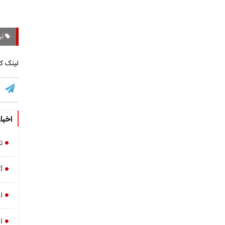
تر
لینک کو
اخبا
ت
آ
اد
ا