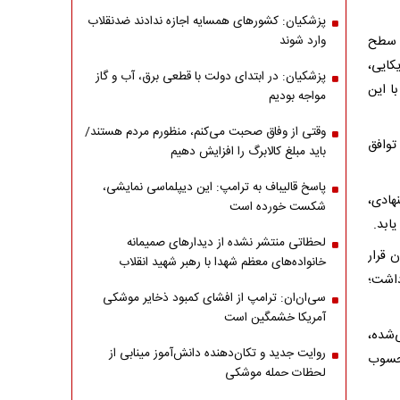
پزشکیان: کشورهای همسایه اجازه ندادند ضدنقلاب
ی سطح
وارد شوند
کایی،
پزشکیان: در ابتدای دولت با قطعی برق، آب و گاز
ا این
مواجه بودیم
وقتی از وفاق صحبت می‌کنم، منظورم مردم هستند/
توافق
باید مبلغ کالابرگ را افزایش دهیم
پاسخ قالیباف به ترامپ: این دیپلماسی نمایشی،
هادی،
شکست خورده است
ابد.
لحظاتی منتشر نشده از دیدارهای صمیمانه
 قرار
خانواده‌های معظم شهدا با رهبر شهید انقلاب
داشت؛
سی‌ان‌ان: ترامپ از افشای کمبود ذخایر موشکی
آمریکا خشمگین است
‌شده،
روایت جدید و تکان‌دهنده دانش‌آموز مینابی از
محسوب
لحظات حمله موشکی