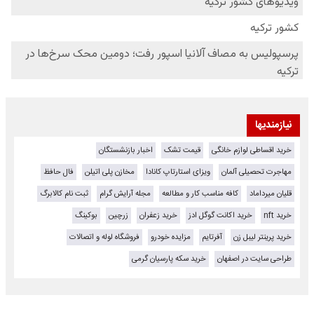
نیازمندیها
خرید اقساطی لوازم خانگی
قیمت تشک
اخبار بازنشستگان
مهاجرت تحصیلی آلمان
ویزای استارتاپ کانادا
مخازن پلی اتیلن
فال حافظ
قلیان میرداماد
کافه مناسب کار و مطالعه
مجله آرایش گرام
ثبت نام کالابرگ
خرید nft
خرید اکانت گوگل ادز
خرید زعفران
زرچین
بوکینگ
خرید پرینتر لیبل زن
آفرتایم
مزایده خودرو
فروشگاه لوله و اتصالات
طراحی سایت در اصفهان
خرید سکه پارسیان گرمی