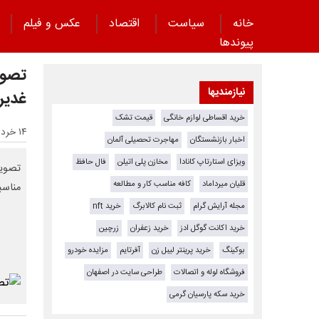
خانه
سیاست
اقتصاد
عکس و فیلم
پیوند‌ها
تصوی
نیازمندیها
غدیر
خرید اقساطی لوازم خانگی
قیمت تشک
۱۴ خرداد ۱۴۰۵ - ۱۸:۰۱
اخبار بازنشستگان
مهاجرت تحصیلی آلمان
ویزای استارتاپ کانادا
مخازن پلی اتیلن
فال حافظ
تصویر
قلیان میرداماد
کافه مناسب کار و مطالعه
مناسب
مجله آرایش گرام
ثبت نام کالابرگ
خرید nft
خرید اکانت گوگل ادز
خرید زعفران
زرچین
بوکینگ
خرید پرینتر لیبل زن
آفرتایم
مزایده خودرو
فروشگاه لوله و اتصالات
طراحی سایت در اصفهان
خرید سکه پارسیان گرمی