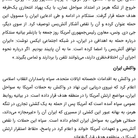
خروج از تنگه هرمز در امتداد سواحل عمان، با یک پهپاد انتحاری یک‌طرفه
هدف حمله قرار گرفت. سنتکام در ادامه و طی ادعایی ایران را مسوول این
حمله عنوان کرده و آن را نقض آشکار آتش‌بس توصیف کرد. از سوی دیگر،
جی‌ دی. ونس، معاون رئیس‌جمهوری آمریکا روز جمعه با بازنشر بیانیه سنتکام
درباره حمله به اهدافی در ایران، در شبکه اجتماعی ایکس نوشت: «ایران
توافق آتش‌بس را امضا کرده است. ما به آن پایبند بودیم. اگر درباره نحوه
اجرای آن اختلاف‌نظری دارند، می‌توانند تلفن را بردارند و تماس بگیرند.»
واکنش ایران
در واکنش به اقدامات خصمانه ایالات متحده، سپاه پاسداران انقلاب اسلامی
اعلام کرد که نیروی دریایی این نهاد در واکنش به حملات آمریکا به سواحل
ایران، مواضع ارتش آمریکا را در منطقه هدف قرار داده است. در بیانیه روابط
عمومی سپاه آمده است که آمریکا پس از حمله به یک کشتی تجاری در تنگه
هرمز، به بهانه عبور این کشتی از مسیری که ایران آن را «غیرمجاز» می‌داند،
حملاتی هوایی به سواحل ایران انجام داده است. سپاه این حملات را نقض
آتش‌بس و تعهدات آمریکا خواند و اعلام کرد در پاسخ، «نقاط استقرار ارتش
آمریکا در منطقه» هدف قرار گرفته‌اند.