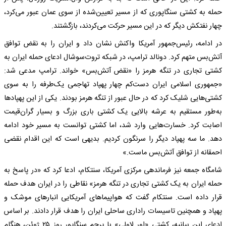
حمله به کشتی سنگاپوری که از مسیر تعیین‌شده از سوی عمان عبور می‌کرد،
چهار نفتکش دیگر که در این مسیر حرکت می‌کردند، بازگشتند.
در ادامه، رئیس‌جمهور آمریکا واکنش نشان داد و ایران را به نقض توافق
آتش‌بس متهم کرد. دونالد ترامپ، در شبکه تروت‌سوشال ادعای حمله ایران به
کشتی تجاری در تنگه هرمز را «نقض آتش‌بس» خواند. ترامپ مدعی شد:
«جمهوری اسلامی ایران دست‌کم چهار پهپاد تهاجمی یک‌طرفه را به سوی
کشتی‌هایی شلیک کرد که در حال عبور از تنگه هرمز بودند. یکی از این پهپادها
به‌طور مستقیم به عرشه بالایی یک کشتی باری بزرگ و بسیار گران‌قیمت
اصابت کرد. خسارت‌هایی وارد شد، اما کشتی توانست به مسیر خود ادامه
دهد. ما سه پهپاد دیگر را سرنگون کردیم. بدیهی است که این اقدام نقضی
احمقانه از توافق آتش‌بس ماست.»
شامگاه جمعه نیز فرماندهی مرکزی آمریکا، سنتکام، ادعا کرد که «در پاسخ به
حمله ایران به یک کشتی تجاری در تنگه هرمز» نقاطی را در ایران هدف حمله
قرار داده است. سنتکام گفت که هواپیماهای آمریکایی انبارهای موشک و
پهپاد و همچنین تاسیسات راداری ساحلی ایران را هدف قرار دادند. بر اساس
ادعای این بیانیه، کشتی «اور لاولی» با پرچم سنگاپور روز ۲۵ ژوئن، هنگام