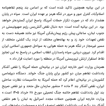
در این بیانیه همچنین تاکید شده است که بر اساس بند پنجم تفاهم‌نامه
اسلام‌آباد، کنترل عبور و مرور در تنگه هرمز بر عهده ایران است. سپاه در پایان
هشدار داد که در صورت تکرار حملات آمریکا، پاسخ ایران گسترده‌تر خواهد
بود. در این بیانیه آمده است: «به دنبال نقض آتش‌بس رژیم صهیونیستی در
جنوب لبنان، ساعاتی پیش رژیم پیمان‌شکن آمریکا نیز مانند همیشه دست به
نقض تعهدات خود زد و به بهانه‌های مختلف از تردد یک کشتی متخلف از
مسیر غیرمجاز در تنگه هرمز به حمله هوایی به سواحل جمهوری اسلامی ایران
اقدام کرد. ️نیروی دریایی سپاه پاسداران انقلاب اسلامی در پاسخ به این تجاوز
نقاط استقرار ارتش تروریستی آمریکا در منطقه را مورد اصابت قرار داد.»
همزمان وزارت امور خارجه ایران نیز در بیانیه‌ای حمله آمریکا را ‌نقض آشکار‌
یادداشت تفاهم میان دو کشور برای پایان جنگ خواند. دستگاه دیپلماسی
کشورمان در بیانیه‌ای اعلام کرد که حمله آمریکا به «تاسیسات نظارت ساحلی
ایران، ‌نقض آشکار بند ۴ ماده ۲ منشور سازمان ملل متحد و نیز نقض صریح
بند اول یادداشت تفاهم خاتمه جنگ تحمیلی مورخ ۲۸ خرداد ۱۴۰۵ است.»
وزارت خارجه ایران همچنین حملات مجدد اسرائیل به لبنان را هم «نقض
آشکار بند یک» این یادداشت تفاهم توصیف کرده و مسوولیت پیامدهای این