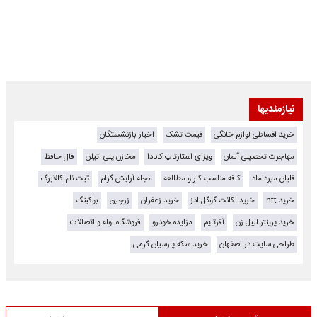
نیازمندیها
خرید اقساطی لوازم خانگی
قیمت تشک
اخبار بازنشستگان
مهاجرت تحصیلی آلمان
ویزای استارتاپ کانادا
مخازن پلی اتیلن
فال حافظ
قلیان میرداماد
کافه مناسب کار و مطالعه
مجله آرایش گرام
ثبت نام کالابرگ
خرید nft
خرید اکانت گوگل ادز
خرید زعفران
زرچین
بوکینگ
خرید پرینتر لیبل زن
آفرتایم
مزایده خودرو
فروشگاه لوله و اتصالات
طراحی سایت در اصفهان
خرید سکه پارسیان گرمی