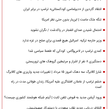
انتقاد گاردین از «دیپلماسی کودکستانی» ترامپ در برابر ایران
تنگه ملک ماست | این‌بار بدون حتی نظر امریکا
احتمال شنیدن صدای انفجار در پاکدشت / نگران نشوید
وزیر خارجه ترکیه: اسرائیل هیچ قصدی برای صلح در غزه ندارد
کمدی ترامپ در لاس‌وگاس: کودکی که طعمۀ سیاسی شد!
دستگیری ۸ نفر از اشرار و مرتبطین گروهک های تروریستی
شارژ کالابرگ سه دهک امروز ۱۵ مرداد | تغییرات جدید واریزی های کالابرگ
خشم ترامپ از عاملان افشاگری‌ علیه آمریکا/ زندان طولانی مدت در راه
است
ورود آپشن جدید به قبوض تلفن ثابت | آیتم شبکه هوشمند کشوری چیست؟
ائتلاف دریایی جدید نقاب سعودی با دستورکار صهیونیستی