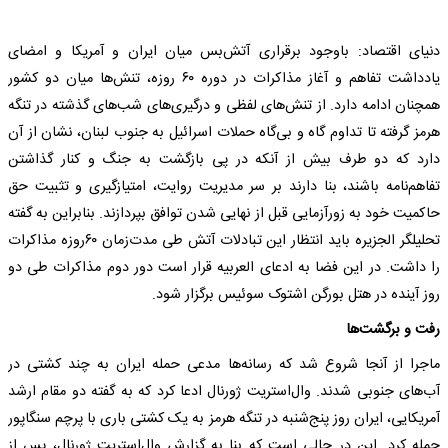
دنیای اقتصاد: باوجود برقراری آتش‌بس میان ایران و آمریکا و امضای
یادداشت تفاهم و آغاز مذاکرات در دوره ۶۰ روزه، تنش‌ها میان دو کشور
همچنان ادامه دارد. از تنش‌های لفظی و درگیری‌های شب‌های گذشته در تنگه
هرمز گرفته تا تداوم گاه و بی‌گاه حملات اسرائیل به جنوب لبنان، نشان از آن
دارد که دو طرف بیش از آنکه در پی بازگشت به جنگ و کنار گذاشتن
تفاهم‌نامه باشند، بنا دارند بر سر مدیریت روایت، امتیازگیری و تثبیت حق
حاکمیت خود به زورآزمایی قبل از نهایی شدن توافق بپردازند. بنابراین به گفته
تحلیلگر الجزیره باید انتظار این تبادلات آتش طی مدت‌زمان ۶۰روزه مذاکرات
را داشت. در این فضا به ادعای العربیه قرار است دور دوم مذاکرات طی دو
روز آینده در هتل بورگن اشتوک سوئیس برگزار شود.
رفت و برگشت‌ها
ماجرا از آنجا شروع شد که رسانه‌ها مدعی حمله ایران به چند کشتی در
آب‌های جنوبی شدند. وال‌استریت ژورنال ادعا کرد که به گفته دو مقام ارشد
آمریکایی، ایران روز پنج‌شنبه در تنگه هرمز به یک کشتی باری با پرچم سنگاپور
حمله کرد. این در حالی است که بنا به گزارش وال‌استریت ژورنال، پس از