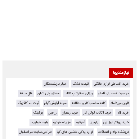
نیازمندیها
خرید اقساطی لوازم خانگی
قیمت تشک
اخبار بازنشستگان
مهاجرت تحصیلی آلمان
ویزای استارتاپ کانادا
مخازن پلی اتیلن
فال حافظ
قلیان میرداماد
کافه مناسب کار و مطالعه
مجله آرایش گرام
ثبت نام کالابرگ
خرید nft
خرید اکانت گوگل ادز
خرید زعفران
زرچین
بوکینگ
خرید پرینتر لیبل زن
باربری
آفرتایم
مزایده خودرو
بلیط هواپیما
فروشگاه لوله و اتصالات
لوازم یدکی ماشین های کیا
طراحی سایت در اصفهان