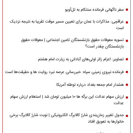
سفر ناگهانی فرمانده سنتکام به تل‌آویو
عراقچی: مذاکرات با عمان برای تعیین مسیر موقت تقریبا به نتیجه نزدیک
است
تسویه معوقات حقوق بازنشستگان تامین اجتماعی | معوقات حقوق
بازنشستگان چقدر است؟
تصاویر: اعزام زائر اولی‌های آبادانی به زیارت امام هشتم
فرمانده نیروی زمینی سپاه: خبررسانی عرصه نبرد روایت ها و حقیقت‌ها است
هشدار امام جمعه بغداد درباره توطئه آمریکا
ارزش سهام عدالت این برگه ها 10 میلیون تومان شد | استعلام ارزش سهام
عدالت
جدول تغییر زمان‌بندی شارژ کالابرگ الکترونیکی | نوبت شارژ کالابرگ برخی
خانوارها به تعویق افتاد