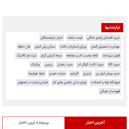
نیازمندیها
خرید اقساطی لوازم خانگی
قیمت تشک
اخبار بازنشستگان
مهاجرت تحصیلی آلمان
ویزای استارتاپ کانادا
مخازن پلی اتیلن
فال حافظ
قلیان میرداماد
کافه مناسب کار و مطالعه
مجله آرایش گرام
ثبت نام کالابرگ
خرید nft
خرید اکانت گوگل ادز
خرید زعفران
زرچین
بوکینگ
خرید پرینتر لیبل زن
باربری
آفرتایم
مزایده خودرو
بلیط هواپیما
فروشگاه لوله و اتصالات
لوازم یدکی ماشین های کیا
طراحی سایت در اصفهان
قهوه ساز دلونگی
آخرین اخبار
پربیننده ترین اخبار