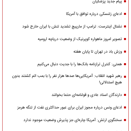
پیام جدید پزشکیان
ادعای زلنسکی درباره توافق با آمریکا
نشنال اینترست: ترامپ از مارپیچ تشدید تنش با ایران خارج شود
تصویر امروز ماهواره کوپرنیک از وضعیت دریاچه ارومیه
وزش باد در تهران تا پایان هفته
همتی: کنترل ترازنامه بانک‌ها را با جدیت دنبال می‌کنیم
رهبر شهید انقلاب: آمریکایی‌ها صدها هزار نفر را با بمب اتم کشتند بدون
هیچ استدلالی!
دارندگان اسناد عادی و قولنامه‌ای حتما بخوانند
ادعای ونس درباره مجوز ایران برای عبور حداکثری نفت از تنگه هرمز
سخنگوی ارتش: آمریکا چاره‌ای جز پذیرش وضعیت موجود ندارد