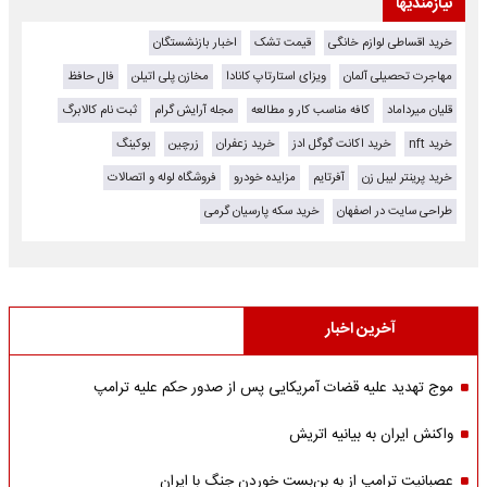
نیازمندیها
خرید اقساطی لوازم خانگی
قیمت تشک
اخبار بازنشستگان
مهاجرت تحصیلی آلمان
ویزای استارتاپ کانادا
مخازن پلی اتیلن
فال حافظ
قلیان میرداماد
کافه مناسب کار و مطالعه
مجله آرایش گرام
ثبت نام کالابرگ
خرید nft
خرید اکانت گوگل ادز
خرید زعفران
زرچین
بوکینگ
خرید پرینتر لیبل زن
آفرتایم
مزایده خودرو
فروشگاه لوله و اتصالات
طراحی سایت در اصفهان
خرید سکه پارسیان گرمی
آخرین اخبار
موج تهدید علیه قضات آمریکایی پس از صدور حکم علیه ترامپ
واکنش ایران به بیانیه اتریش
عصبانیت ترامپ از به بن‌بست خوردن جنگ با ایران