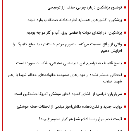
توضیح پزشکیان درباره چرایی حذف ارز ترجیحی
پزشکیان: کشورهای همسایه اجازه ندادند ضدنقلاب وارد شوند
پزشکیان: در ابتدای دولت با قطعی برق، آب و گاز مواجه بودیم
وقتی از وفاق صحبت می‌کنم، منظورم مردم هستند/ باید مبلغ کالابرگ را
افزایش دهیم
پاسخ قالیباف به ترامپ: این دیپلماسی نمایشی، شکست خورده است
لحظاتی منتشر نشده از دیدارهای صمیمانه خانواده‌های معظم شهدا با رهبر
شهید انقلاب
سی‌ان‌ان: ترامپ از افشای کمبود ذخایر موشکی آمریکا خشمگین است
روایت جدید و تکان‌دهنده دانش‌آموز مینابی از لحظات حمله موشکی
قیمت تخم مرغ رسما اعلام شد| هر کیلو تخم‌مرغ چند؟