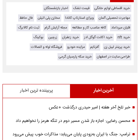
خرید اقساطی لوازم خانگی
قیمت تشک
اخبار بازنشستگان
مهاجرت تحصیلی آلمان
ویزای استارتاپ کانادا
مخازن پلی اتیلن
فال حافظ
قلیان میرداماد
کافه مناسب کار و مطالعه
مجله آرایش گرام
ثبت نام کالابرگ
خرید nft
خرید اکانت گوگل ادز
خرید زعفران
زرچین
بوکینگ
خرید پرینتر لیبل زن
آفرتایم
مزایده خودرو
فروشگاه لوله و اتصالات
طراحی سایت در اصفهان
خرید سکه پارسیان گرمی
آخرین اخبار
پربیننده ترین اخبار
خبر تلخ آخر هفته | امیر حیدری درگذشت +عکس
محسن رضایی: اجازه باز شدن مسیر دوم در تنگه هرمز را نخواهیم داد
ترامپ: جنگ با ایران به‌زودی پایان می‌یابد؛ مذاکرات خوب پیش می‌رود