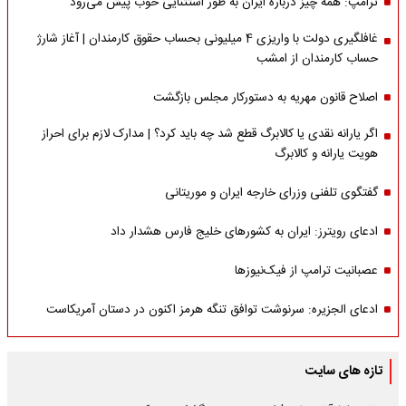
ترامپ: همه چیز درباره ایران به طور استثنایی خوب پیش می‌رود
غافلگیری دولت با واریزی 4 میلیونی بحساب حقوق کارمندان | آغاز شارژ
حساب کارمندان از امشب
اصلاح قانون مهریه به دستورکار مجلس بازگشت
اگر یارانه نقدی یا کالابرگ قطع شد چه باید کرد؟ | مدارک لازم برای احراز
هویت یارانه و کالابرگ
گفتگوی تلفنی وزرای خارجه ایران و موریتانی
ادعای رویترز: ایران به کشورهای خلیج فارس هشدار داد
عصبانیت ترامپ از فیک‌نیوزها
ادعای الجزیره: سرنوشت توافق تنگه هرمز اکنون در دستان آمریکاست
تازه های سایت