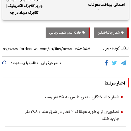
احتمالی پرداخت معوقات
واریز کالابرگ الکترونیک |
حقوق بازنشستگان
کالابرگ مرداد در چه
تاریخی واریز خواهد شد؟
شمار جانباختگان
حادثۀ بندر شهید رجایی
لینک کوتاه خبر :
۰
نفر دیگر این مطلب را پسندیدند
اخبار مرتبط
شمار جانباختگان معدن طبس به ۳۵ نفر رسید
تصاویری از برخورد هولناک ۲ قطار در شرق هند / ۲۸۸ نفر
جان‌باختند